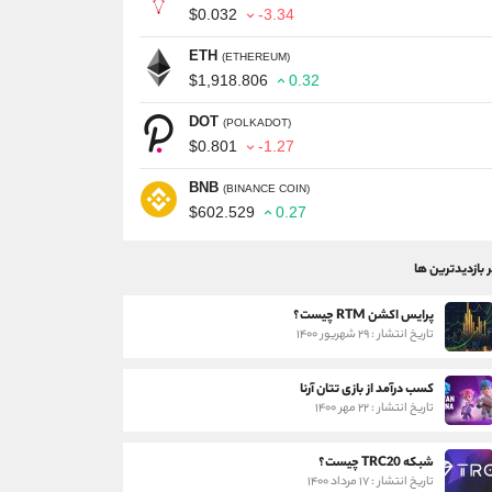
$0.032
-3.34
ETH
(ETHEREUM)
$1,918.806
0.32
DOT
(POLKADOT)
$0.801
-1.27
BNB
(BINANCE COIN)
$602.529
0.27
ر بازدیدترین ها
پرایس اکشن RTM چیست؟
تاریخ انتشار : ۲۹ شهریور ۱۴۰۰
کسب درآمد از بازی تتان آرنا
تاریخ انتشار : ۲۲ مهر ۱۴۰۰
شبکه TRC20 چیست؟
تاریخ انتشار : ۱۷ مرداد ۱۴۰۰