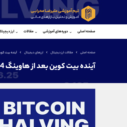
پشتیبان فروش
پشتی
(فائزه تهرانی)
صفحه اصلی
دوره‌های آموزشی
مقالات
ارز دیجیتا
موبایل
09101364784
موبایل
واتساپ
شروع گفتگو
واتساپ
تلگرام
@Armteam_admin_104
تلگرام
صفحه اصلی
مقالات ارز دیجیتال
ارزهای دیجیتال
آینده بیت کوین 
داخلی
104
داخلی
آینده بیت کوین بعد از هاوینگ 2024
اطلاعات تماس
(دفتر فروش)
تلفن
تلفن
بدون پیش شماره
اینستاگرام
کانال تلگرام
کانال بله