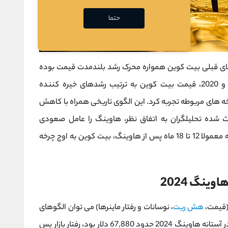
حتما
ی قبلی بیت کوین همواره محرک رشد بلندمدت قیمت بوده
‌اند. پس از هاوینگ ‌های سال‌ های 2012، 2016 و 2020، قیمت بیت ‌کوین به ترتیب رشدهای خیره ‌کننده
دن به سقف چرخه ‌های مربوطه تجربه کرد. این الگوی تاریخی همراه با کاهش
عث شده تحلیلگران به اتفاق ‌نظر، هاوینگ را عامل صعودی
بلندمدت قیمت بدانند. داده ‌ها نشان می ‌دهد که معمولا 12 تا 18 ماه پس از هاوینگ، بیت کوین به اوج چرخه
ینگ 2024
(قیمت،
هش ‌ریت
، نوسانات و رفتار ماینرها) می‌ توان الگوهای
جالبی مشاهده کرد. در حالی که قیمت بیت کوین در آستانه هاوینگ 2024 حدود 67,880 دلار بود، رفتار بازار پس