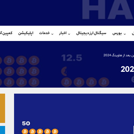
بان فروش
پشتیبان فروش
(محسن یزدی)
(یوسف فرخنده)
ل
بورس
سیگنال ارز دیجیتال
اخبار
خدمات
اپلیکیشن
کمپین آ
09304891085
موبایل
9194198792
شروع گفتگو
واتساپ
شروع گفتگ
@Armteam_admin_103
تلگرام
Armteam_admin_33
بعد از هاوینگ 2024
103
داخلی
8