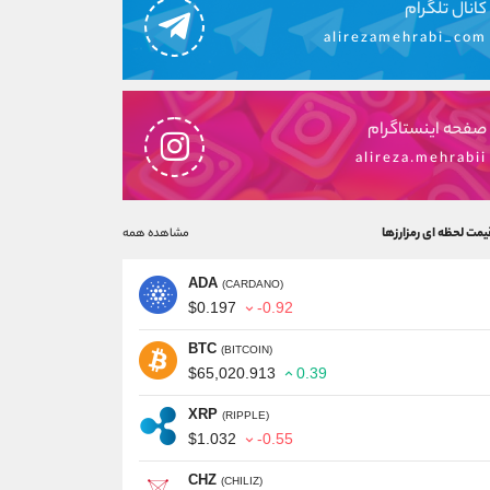
کانال تلگرام
alirezamehrabi_com
صفحه اینستاگرام
alireza.mehrabii
یمت لحظه ای رمزارزها
مشاهده همه
ADA
(CARDANO)
$0.197
-0.92
BTC
(BITCOIN)
$65,020.913
0.39
XRP
(RIPPLE)
$1.032
-0.55
CHZ
(CHILIZ)