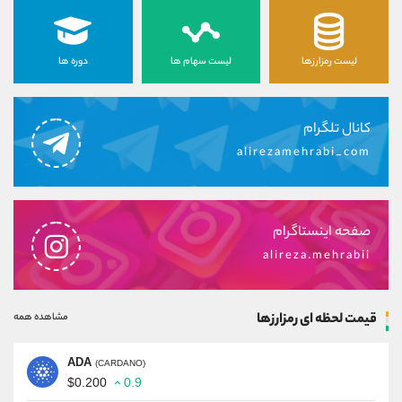
لیست رمزارزها
لیست سهام ها
دوره ها
کانال تلگرام
alirezamehrabi_com
صفحه اینستاگرام
alireza.mehrabii
قیمت لحظه ای رمزارزها
مشاهده همه
ADA
(CARDANO)
$0.200
0.9