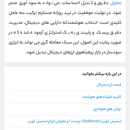
تحلیل
دقیق و کنترل احساسات، می ‌تواند به سودآوری منجر
شود. در نهایت، موفقیت در ترید روزانه مستلزم ترکیب سه عامل
کلیدی است: انتخاب هوشمندانه دارایی ‌های دیجیتال، مدیریت
دقیق ریسک و پایبندی به یک استراتژی آزموده شده که در
صورت رعایت این اصول، این سبک معامله‌ گری می ‌تواند به ابزاری
سودساز در بازار پرهیاهوی ارزهای دیجیتال تبدیل شود.
در این باره بیشتر بخوانید
قیمت ارز دیجیتال
کاربرد قراردادهای هوشمند
توکن های هواداری
استیبل کوین (Stablecoin) چیست؟ و معرفی انواع استیبل کوین