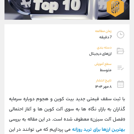
موبایل
09927779040
واتساپ
شروع گفتگو
تلگرام
@Armteam_admin_por
داخلی
107
زمان مطالعه
7 دقیقه
پشتیبان فروش
(فائزه تهرانی)
دسته بندی
موبایل
09101364784
ارزهای دیجیتال
واتساپ
شروع گفتگو
سطح آموزش
تلگرام
@Armteam_admin_104
متوسط
داخلی
104
تاریخ انتشار
۸ مهر ۱۴۰۴
اطلاعات تماس
(دفتر فروش)
با ثبت سقف قیمتی جدید بیت‌ کوین و هجوم دوباره سرمایه
تلفن
021-22021030
تلفن
021-22021040
‌گذاران به بازار، نگاه ‌ها به سوی آلت‌ کوین ‌ها و آغاز احتمالی
بدون پیش شماره
90001030
«فصل آلت ‌سیزن» معطوف شده است. در این مقاله به بررسی
اینستاگرام
@alireza.mehrabii
کانال تلگرام
@alirezamehrabi_com
بهترین ارزها برای ترید روزانه
می‌ پردازیم که می‌ توانند در این