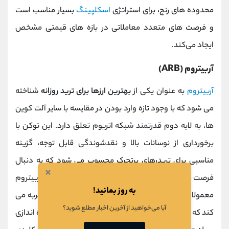
محدوده‌ های رنج، برای استراتژی
اسکلپینگ
بسیار مناسب است
و فرصت ‌های متعدد معاملاتی در بازه ‌های قیمتی مشخص
ایجاد می‌کند.
آربیتروم (ARB)
آربیتروم
به عنوان یکی از
بهترین ارزها برای ترید روزانه
شناخته
می ‌شود که با وجود تازه ‌وارد بودن در مقایسه با سایر آلت‌ کوین
‌ها، به لایه دوم قدرتمند شبکه اتریوم تعلق دارد. این توکن با
برخورداری از نوسانات بالا و نقدشوندگی قابل توجه، گزینه
مناسبی برای تریدرهای پرتحرک محسوب می ‌شود که به دنبال
×
فرصت ‌های سودآوری در بازه ‌های زمانی کوتاه هستند. آربیتروم
به روز بمانید!
معمولا نوسانات روزانه چشمگیری بین 5 تا 10 درصد را تجربه می
آیا می‌خواهید از آخرین اخبار مطلع شوید؟
کند که این نوسان به ویژه در زمان
ایردراپ‌
های فرعی یا راه ‌اندازی