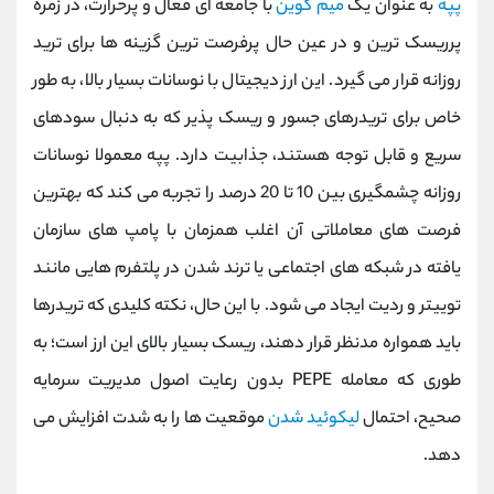
پپه
به عنوان یک
میم‌ کوین
با جامعه ‌ای فعال و پرحرارت، در زمره
پرریسک‌ ترین و در عین حال پرفرصت‌ ترین گزینه‌ ها برای ترید
روزانه قرار می گیرد. این ارز دیجیتال با نوسانات بسیار بالا، به طور
خاص برای تریدرهای جسور و ریسک ‌پذیر که به دنبال سودهای
سریع و قابل توجه هستند، جذابیت دارد. پپه معمولا نوسانات
روزانه چشمگیری بین 10 تا 20 درصد را تجربه می کند که بهترین
فرصت‌ های معاملاتی آن اغلب همزمان با پامپ‌ های سازمان
‌یافته در شبکه های اجتماعی یا ترند شدن در پلتفرم‌ هایی مانند
توییتر و ردیت ایجاد می ‌شود. با این حال، نکته کلیدی که تریدرها
باید همواره مدنظر قرار دهند، ریسک بسیار بالای این ارز است؛ به
طوری که معامله PEPE بدون رعایت اصول مدیریت سرمایه
صحیح، احتمال
لیکوئید شدن
موقعیت ‌ها را به شدت افزایش می
‌دهد.