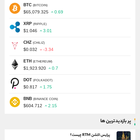
BTC
(BITCOIN)
$65,079.325
0.69
XRP
(RIPPLE)
$1.046
3.01
CHZ
(CHILIZ)
$0.032
-3.34
ETH
(ETHEREUM)
$1,923.920
0.7
DOT
(POLKADOT)
$0.817
1.75
BNB
(BINANCE COIN)
$604.712
2.15
پر بازدیدترین ها
پرایس اکشن RTM چیست؟