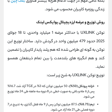
بلکه گامی مهم در جهت ادغام هرچه بیشتر فناوری
بلاک چین
با
زندگی روزمره کاربران محسوب می ‌شود.
روش توزیع و عرضه ارز دیجیتال یوایکس لینک
توکن UXLINK با حداکثر عرضه 1 میلیارد واحدی، تا 18 جولای
2025 حدود 479 میلیون واحد در گردش دارد. ساختار توزیع این
توکن به‌ گونه ‌ای طراحی شده که هم رشد پایدار کاربران را تضمین
کند و هم انگیزه‌ های بلندمدت را بین تمام ذینفعان همسو
نماید.
توزیع توکن UXLINK به شرح زیر است:
خزانه پروتکل (50%):
50 میلیون توکن که 3% در TGE آزاد شد، 16.7%
پس از 6 ماه و باقی به ‌صورت خطی در 8 دوره سه‌ ماهه طی 24 ماه توزیع
می ‌شود.
تیم (8.75%):
87.5 میلیون توکن پس از 9 ماه قفل ‌گذاری، به‌ تدریج در 7
دوره فصلی طی 21 ماه آزاد می ‌شود.