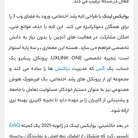
فعال در شبکه ترغیب می کند.
یو‌ایکس لینک
با طراحی لایه رشد اجتماعی، ورود به فضای وب 3 را
برای همگان دموکراتیزه می کند. این لایه با حذف موانع فنی،
امکان مشارکت در فعالیت‌ های آنچین را بدون نیاز به دانش
تخصصی فراهم می ‌سازد. هسته این معماری بر سه پایه استوار
است: زنجیره تخصصی UXLINK ONE، پروتکل پیشرو یک
حساب، یک
گس
که مدیریت
تراکنش‌
ها را ساده می کند و
مجموعه ‌ای از پروتکل ‌های رشد اجتماعی. یک فریمورک هوش
مصنوعی نیز به ‌عنوان دستیار خودکار، مسئولیت تعامل با جامعه
و پشتیبانی از کاربران را بر عهده دارد تا تجربه کاربری بهینه ‌تری
ارائه شود.
در بعد حاکمیتی، یو‌ایکس لینک در ژانویه 2025 یک کمیته
DAO
تاسیس کرد که متشکل از اعضای تیم اصلی و نمایندگان برجسته