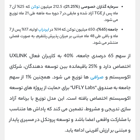
سرمایه ‌گذاران خصوصی (%21.25):
212.5 میلیون
توکن
که 25% آن 7
ماه پس از TGE آزاد شده و مابقی در 7 دوره سه ‌ماهه طی 21 ماه توزیع
می ‌شود.
جامعه (65%):
650 میلیون توکن که 14% در
ایردراپ
اولیه، 17% پس از 7
ماه و باقی طی 48 ماه مبتنی بر میزان پذیرش پلتفرم، به ‌صورت فصلی
منتشر می ‌شود.
از سهم 65 درصدی جامعه، %40 به کاربران فعال UXLINK
اختصاص دارد و %25 باقیمانده بین توسعه ‌دهندگان، شرکای
اکوسیستم و
صرافی‌
ها توزیع می ‌شود. همچنین %1 از سهم
جامعه به صندوق "UFLY Labs" برای حمایت از پروژه ‌های توسعه
اکوسیستم اختصاص یافته است. این مدل توزیع با برنامه آزاد
سازی تدریجی و مشروط، تضمین می کند که پاداش ‌ها متناسب
با مشارکت واقعی اعضا باشد و توسعه پروتکل در مسیری پایدار
و مبتنی بر ارزش ‌آفرینی ادامه یابد.