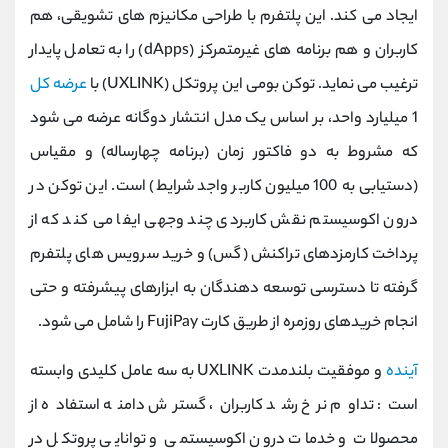
ایجاد می ‌کند. این پلتفرم با طراحی مکانیزم‌ های تشویقی، هم
کاربران و هم برنامه‌ های غیرمتمرکز (dApps) را به تعامل پایدار
ترغیب می ‌نماید. توکن بومی این پروتکل (UXLINK) با
عرضه کل
1 میلیارد واحد، بر اساس یک مدل انتشار دوگانه عرضه می ‌شود
که مشروط به دو فاکتور زمان (برنامه چهارساله) و مقیاس
(دستیابی به 100 میلیون کاربر واجد شرایط) است. این توکن در
درون اکوسیستم نقش کاربردی چند وجهی ایفا می‌ کند که از
پرداخت کارمزدهای تراکنش (گس) و خرید سرویس‌ های پلتفرم
گرفته تا دسترسی توسعه ‌دهندگان به ابزارهای پیشرفته و حتی
انجام خریدهای روزمره از طریق کارت FujiPay را شامل می ‌شود.
آینده
و موفقیت بلندمدت UXLINK به سه عامل کلیدی وابسته
است: تداوم نرخ رشد کاربران، گسترش دامنه استفاده از
محصولات و خدمات درون ‌اکوسیستمی و توانایی پروتکل در