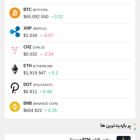
BTC
(BITCOIN)
$65,092.550
0.32
XRP
(RIPPLE)
$1.034
-0.07
CHZ
(CHILIZ)
$0.032
-3.34
ETH
(ETHEREUM)
$1,919.947
0.2
DOT
(POLKADOT)
$0.811
0.48
BNB
(BINANCE COIN)
$604.822
0.26
پر بازدیدترین ها