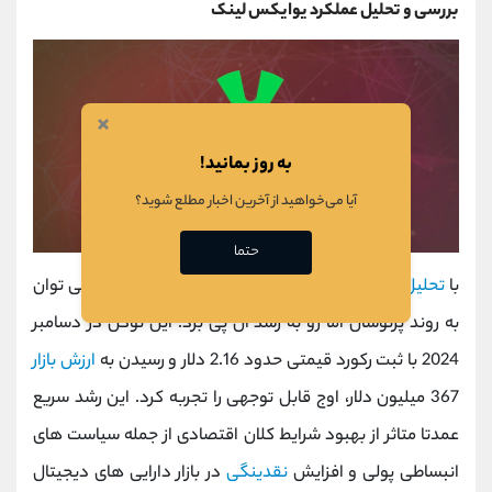
بررسی و تحلیل عملکرد یوایکس لینک
×
به روز بمانید!
آیا می‌خواهید از آخرین اخبار مطلع شوید؟
حتما
با
تحلیل
عملکرد توکن UXLINK در بازه زمانی یکساله، می ‌توان
به روند پرنوسان اما رو به رشد آن پی برد. این توکن در دسامبر
2024 با ثبت رکورد قیمتی حدود 2.16 دلار و رسیدن به
ارزش بازار
367 میلیون دلار، اوج قابل توجهی را تجربه کرد. این رشد سریع
عمدتا متاثر از بهبود شرایط کلان اقتصادی از جمله سیاست ‌های
انبساطی پولی و افزایش
نقدینگی
در بازار دارایی‌ های دیجیتال