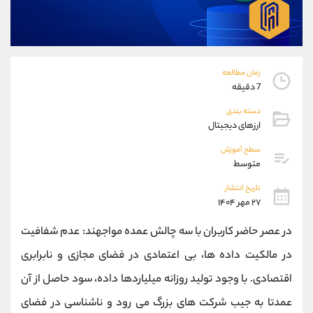
موبایل
09101364784
واتساپ
شروع گفتگو
تلگرام
@Armteam_admin_104
داخلی
104
زمان مطالعه
7 دقیقه
پشتیبان فروش
(ایمان پوراسماعیلی)
دسته بندی
موبایل
09927779040
ارزهای دیجیتال
واتساپ
شروع گفتگو
سطح آموزش
تلگرام
@Armteam_admin_por
متوسط
داخلی
107
تاریخ انتشار
۲۷ مهر ۱۴۰۴
اطلاعات تماس
(دفتر فروش)
در عصر حاضر کاربران با سه چالش عمده مواجهند: عدم شفافیت
تلفن
021-22021030
تلفن
021-22021040
در مالکیت داده ‌ها، بی ‌اعتمادی در فضای مجازی و نابرابری
بدون پیش شماره
90001030
اقتصادی. با وجود تولید روزانه میلیاردها داده، سود حاصل از آن
اینستاگرام
@alireza.mehrabii
کانال تلگرام
@alirezamehrabi_com
عمدتا به جیب شرکت ‌های بزرگ می ‌رود و ناشناسی در فضای