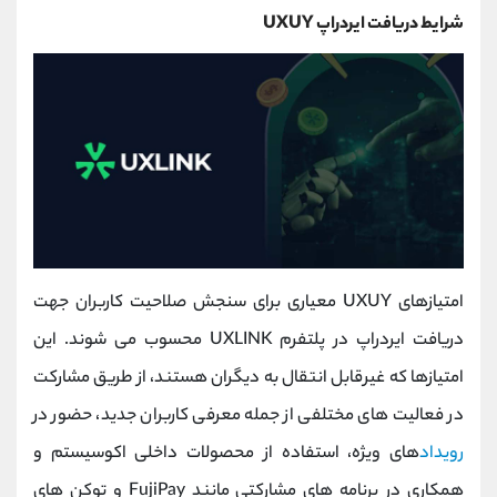
شرایط دریافت ایردراپ UXUY
امتیازهای UXUY معیاری برای سنجش صلاحیت کاربران جهت
دریافت ایردراپ در پلتفرم UXLINK محسوب می ‌شوند. این
امتیازها که غیرقابل انتقال به دیگران هستند، از طریق مشارکت
در فعالیت‌ های مختلفی از جمله معرفی کاربران جدید، حضور در
رویداد
های ویژه، استفاده از محصولات داخلی اکوسیستم و
همکاری در برنامه‌ های مشارکتی مانند FujiPay و توکن‌ های