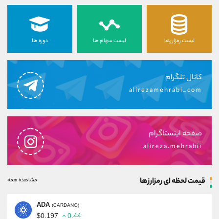
لیست رمزارزها
لیست سهام ها
دوره ها
کانال تلگرام
alirezamehrabi_com
صفحه اینستاگرام
alireza.mehrabii
قیمت لحظه ای رمزارزها
مشاهده همه
ADA
(CARDANO)
$0.197
0.44