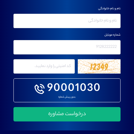
کانال بله
@alirezamehrabi_official
نام و نام خانوادگی
شماره موبایل
90001030
بدون پیش شماره