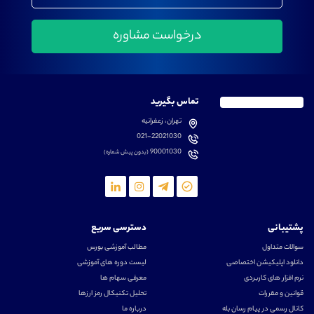
تماس بگیرید
تهران، زعفرانیه
021-22021030
90001030
(بدون پیش شماره)
پشتیبانی
دسترسی سریع
سوالات متداول
مطالب آموزشی بورس
دانلود اپلیکیشن اختصاصی
لیست دوره های آموزشی
نرم افزار های کاربردی
معرفی سهام ها
قوانین و مقررات
تحلیل تکنیکال رمز ارزها
کانال رسمی در پیام رسان بله
درباره ما