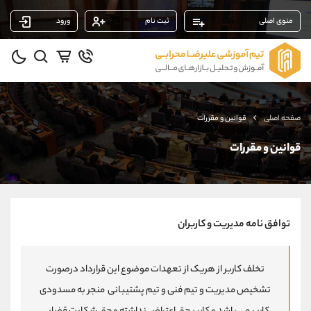
منوی اصلی
ثبت نام
ورود
پشتیبان فروش
(یوسف فرخنده)
موبایل
09194198792
واتساپ
شروع گفتگو
صفحه اصلی
قوانین و مقررات
تلگرام
@Armteam_admin_33
داخلی
118
قوانین و مقررات
پشتیبان فروش
(فائزه تهرانی)
موبایل
09101364784
واتساپ
شروع گفتگو
توافق نامه مدیریت و کاربران
تلگرام
@Armteam_admin_104
داخلی
104
تخلف کاربر از هریک از تعهدات موضوع این قرارداد درصورت
تشخیص مدیریت و تیم فنی و تیم پشتیبانی منجر به مسدودی
پشتیبان فروش
(ایمان پوراسماعیلی)