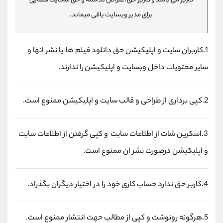
کاربر می باشد و کاربر حق اعتراض نداشته و حق شکایت قضایی
موبایل
09927779040
برای مدیر وبسایت باقی میماند.
واتساپ
شروع گفتگو
تلگرام
@Armteam_admin_por
داخلی
107
1.کاربران سایت و اپلیکیشن حق دانلود فیلم ها یا نشر انها و
سایر محتویات داخل وبسایت و اپلیکیشن را ندارند.
پشتیبان فروش
(محسن یزدی)
موبایل
09304891085
واتساپ
شروع گفتگو
2.کپی برداری از طراحی و قالب سایت و اپلیکیشن ممنوع است.
تلگرام
@Armteam_admin_103
داخلی
103
3.اسکرین شات از اطلاعات سایت و کپی گرفتن از اطلاعات سایت
اطلاعات تماس
(دفتر فروش)
و اپلیکیشن درصورت نشر ان ممنوع است.
تلفن
021-22021030
تلفن
021-22021040
4.کاربر حق ندارد حساب کاری خود را در اختیار دیگران بگذراد.
بدون پیش شماره
90001030
اینستاگرام
@alireza.mehrabii
کانال تلگرام
@alirezamehrabi_com
5.هرگونه رونوشت و کپی از مطالب حهت انتشار ممنوع است.