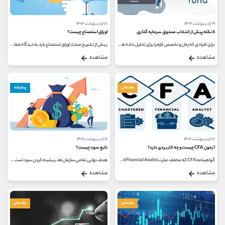
۱۹ اردیبهشت ۱۴۰۲
۱۸ اردیبهشت ۱۴۰۲
6 نکته پیش از انتخاب صندوق سرمایه گذاری
اوراق استصناع چیست؟
برای افرادی که زمان و تخصص لازم را برای تحلیل داده های بازار سرمایه ندارند، راه های جایگزین در نظر گرفته شده است؛ از جمله ی...
پیش از تشریح مبحث اوراق استصناع باید به دیدگاه فعالان بورس و مردم به این بازار بپردازیم؛ به این معنا که برخلاف تصور عموم مردم...
مشاهده
مشاهده
مقدماتی
پیشرفته
۱۷ اردیبهشت ۱۴۰۲
۱۶ اردیبهشت ۱۴۰۲
آزمون CFA چیست و چه کاربردی دارد؟
تابع سود چیست؟
گواهینامه CFA که مخفف عبارت Chartered Financial Analist به معنای تحلیلگر خبره مالی و سرمایه گذاری است؛ یک گواهینامه حرفه ای فوق لیسانس است...
هدف نهایی تمامی سازمان ها، بیشینه کردن سود است و سود از اختلاف درآمد کل و هزینه کل قابل محاسبه است. با در نظر گرفتن این تعاریف...
مشاهده
مشاهده
مقدماتی
مقدماتی