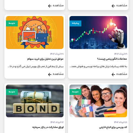
مشاهده
مشاهده
پیشرفته
متوسط
۲۱ خرداد ۱۴۰۲
۲۰ خرداد ۱۴۰۲
معاملات الگوریتمی چیست؟
موفق ترین تحلیل برای خرید سهام
به لطف پیشرفت زبان های برنامه نویسی و هوش مصنوعی شرایطی فراهم شده است تا سرمایه گذاران بتوانند سهام های با سوددهی بیشتر و ریسک...
بیش از نیم قرن از عمر بازار بورس ایران می گذرد و در حال حاضر بخش بزرگی از مردم در این بازار فعالیت می کنند و همواره اصلی ترین...
مشاهده
مشاهده
متوسط
متوسط
۱۸ خرداد ۱۴۰۲
۱۷ خرداد ۱۴۰۲
کد بورسی برای اتباع خارجی
اوراق مشارکت در بازار سرمایه