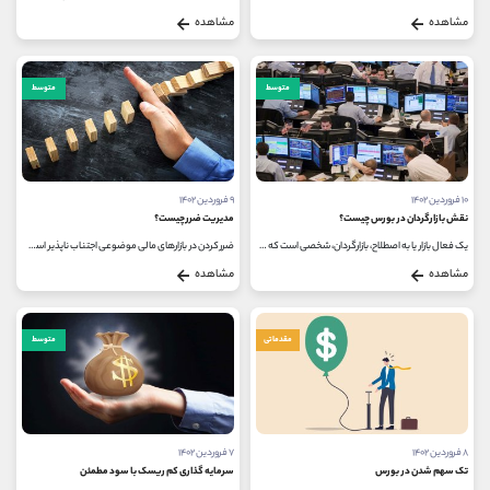
مشاهده
مشاهده
متوسط
متوسط
۱۰ فروردین ۱۴۰۲
۹ فروردین ۱۴۰۲
نقش بازارگردان در بورس چیست؟
مدیریت ضرر چیست؟
یک فعال بازار یا به اصطلاح، بازارگردان، شخصی است که عضوی از یک شرکت می باشد و در یک سیستم معاملاتی، اقدام به خرید و فروش اوراق...
ضرر کردن در بازارهای مالی موضوعی اجتناب ناپذیر است و حتی حرفه ای ترین معامله گران و سرمایه گذاران نیز متحمل ضرر شده اند. اما...
مشاهده
مشاهده
مقدماتی
متوسط
۸ فروردین ۱۴۰۲
۷ فروردین ۱۴۰۲
تک سهم شدن در بورس
سرمایه گذاری کم ریسک با سود مطمئن