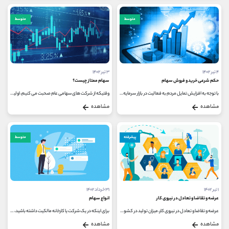
متوسط
متوسط
۴ تیر ۱۴۰۲
۳ تیر ۱۴۰۲
حکم شرعی خرید و فروش سهام
سهام ممتاز چیست؟
با توجه به افزایش تمایل مردم به فعالیت در بازار سرمایه و انجام معاملات مختلف، یکی از سوالاتی که درمورد معاملات بازار سرمایه...
وقتیکه از شرکت های سهامی عام صحبت می کنیم، اولین موضوعی که به ذهن افراد می رسد، سهم های شرکت مذکور و انواع آن است. به طور کلی،...
مشاهده
مشاهده
پیشرفته
متوسط
۱ تیر ۱۴۰۲
۳۱ خرداد ۱۴۰۲
عرضه و تقاضا و تعادل در نیروی کار
انواع سهام
عرضه و تقاضا و تعادل در نیروی کار، میزان تولید در کشور را تحت تاثیر خود قرار می دهد. تولید و بازار کار، رابطه مستقیمی با اقتصاد...
برای اینکه در یک شرکت یا کارخانه مالکیت داشته باشید، می توانید سهام آن را خریداری نمایید. در واقع سهام، کوچک ترین واحد برای...
مشاهده
مشاهده