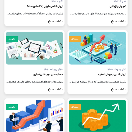
۲ خرداد ۱۴۰۲
۱ خرداد ۱۴۰۲
آموزش بازار آتی
ارزش خالص دارایی (NAV) چیست؟
با توجه به روند رشد و توسعه بازارهای مالی در جهان و پیچیده شدن فرآیندهای معاملاتی، قراردادهای ویژه ای تحت عنوان معاملات و...
ارزش خالص دارایی (Net Asset Value) یا به طورخلاصه NAV، ارزش خالص یک واحد تجاری را نشان می دهد و به عنوان ارزش کل دارایی های آن واحد منهای...
مشاهده
مشاهده
مقدماتی
متوسط
۳۱ اردیبهشت ۱۴۰۲
۳۰ اردیبهشت ۱۴۰۲
ارزش گذاری به روش تصفیه
حساب های دریافتنی تجاری
یکی از مهم ترین موضوعاتی که در بازار سرمایه مورد توجه قرار می گیرد، ارزش گذاری سهام هر شرکت است. ارزش گذاری سهام بنا به دلایل...
شرکت ها، واحدهای اقتصادی و به طور کلی هر مجموعه ای که یکسری از خدمات یا محصولات را به مشتریان خود ارائه می دهند، باید برای بررسی...
مشاهده
مشاهده
مقدماتی
متوسط