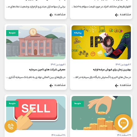
اظهارنظرهای مختلف افراد در مورد قیمت سهام به احتمال زیاد به گوش شما نیز رسیده است. برخی از افراد، مقایسه ارزش ذاتی و ارزش بازاری...
برخی از سهامداران مبتدی و تازه وارد، وضعیت نمادهای معاملاتی در بورس را نمی شناسند و در صورت وقوع هر وضعیت، نمی دانند باید چه...
مشاهده
مشاهده
پیشرفته
متوسط
۲ فروردین ۱۴۰۲
۱ فروردین ۱۴۰۲
بهترین زمان برای فروش عرضه اولیه
معرفی شرکت های تامین سرمایه
در سال های اخیر و با گسترش جایگاه بازار سرمایه در اقتصاد ایران، شرکت های متعددی در بازارهای بورس و فرابورس پذیرش شدند و این...
در بازارهای بین المللی نهادی به نام بانک سرمایه گذاری یا Investment Bank وجود دارد که به انجام مجموعه ای از فعالیت های مالی می پردازد...
مشاهده
مشاهده
متوسط
متوسط
۲۹ اسفند ۱۴۰۱
۲۸ اسفند ۱۴۰۱