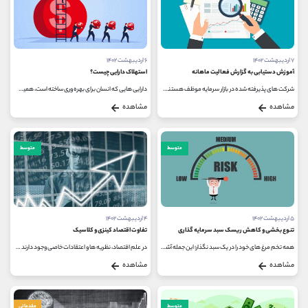
۷ اردیبهشت ۱۴۰۲
۶ اردیبهشت ۱۴۰۲
آموزش دستیابی به گزارش فعالیت ماهانه
استهلاک دارایی چیست؟
شرکت های پذیرفته شده در بازار سرمایه موظف هستند که تمامی اطلاعات مهم و با اهمیت خود را در سایت کدال منتشر کنند تا همه سهامداران...
دارایی هایی که انسان برای بهره وری ساخته است، همیشه سالم نمی مانند و در طی زمان تجهیزات، وسایل و ابزارهایی که برای راحتی کار...
مشاهده
مشاهده
متوسط
متوسط
۵ اردیبهشت ۱۴۰۲
۴ اردیبهشت ۱۴۰۲
تنوع بخشی و کاهش ریسک سبد سرمایه گذاری
تفاوت اقتصاد کینزی و کلاسیک
همه تخم مرغ های خود را در یک سبد نگذار؛ این جمله آشنا به زبان ساده مفهوم تنوع بخشی را نشان می دهد. در واقع، هدف از تنوع بخشی در...
در علم اقتصاد، نظریه ها و اعتقادات خاصی وجود دارند و هر کدام از این عقاید، طرفداران و حامیان خود را دارند و پیروی از هر یک از...
مشاهده
مشاهده
متوسط
مقدماتی