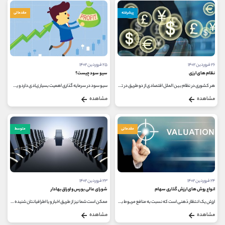
پیشرفته
مقدماتی
۲۶ فروردین ۱۴۰۲
۲۵ فروردین ۱۴۰۲
نظام های ارزی
سیو سود چیست؟
هر کشوری در نظام بین الملل اقتصادی از دو طریق در تعامل با اقتصادهای دیگر قرار می گیرد؛ یکی تجارت کالا و خدمات و دیگری جریان...
سیو سود در سرمایه گذاری اهمیت بسیار زیادی دارد و یک استراتژی بسیار مهم برای حفظ سود سرمایه گذاری محسوب می شود. به عنوان مثال...
مشاهده
مشاهده
مقدماتی
متوسط
۲۴ فروردین ۱۴۰۲
۲۳ فروردین ۱۴۰۲
انواع روش های ارزش گذاری سهام
شورای عالی بورس و اوراق بهادار
ارزش یک انتظار ذهنی است كه نسبت به منافع مربوط به یک دارایی در آینده در نظر می گیریم. این واژه با قیمت تفاوت دارد؛ در واقع قیمت...
ممکن است شما نیز از طریق اخبار و یا اطرافیانتان شنیده باشید که به عنوان مثال شورای عالی بورس و اوراق بهادار یک قانون را تصویب...
مشاهده
مشاهده