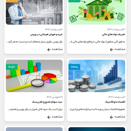
۳ اردیبهشت ۱۴۰۲
۲ اردیبهشت ۱۴۰۲
تعریف نهادهای مالی
خرید و فروش هیجانی در بورس
به طور کلی منظور از نهاد مالی، در واقع نهادهای مالی فعال در بازار اوراق بهادار است. این نهادها مجوز فعالیت خود را از سازمان...
بازار بورس، بازاری بسیار منعطف است و نسبت به هر گونه اخبار و یا رفتاری، حساسیت نشان می دهد؛ تا جایی که می توان گفت وضعیت یک...
مشاهده
مشاهده
پیشرفته
متوسط
۱ اردیبهشت ۱۴۰۲
۳۱ فروردین ۱۴۰۲
اقتصاد نئوکلاسیک
سبد سهام متنوع و کم ریسک
مفهوم اقتصاد بسیار پیچیده است و فرآیندهای زیادی را شامل می شود. از طرف دیگر، علم اقتصاد دارای شاخه های بسیار زیادی است که هرکدام...
برای کسب یک سود قابل قبول در بازار بورس و همچنین موفقیت در سرمایه گذاری، نیازمند داشتن یک استراتژی و شیوه عملکرد مناسب هستیم...
مشاهده
مشاهده