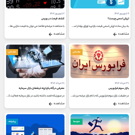
کانال بله
@alirezamehrabi_official
۹ شهریور ۱۴۰۲
۲ شهریور ۱۴۰۲
ارزش اسمی چیست؟
کشف قیمت در بورس
به بیان ساده، ارزش اسمی قیمت بازخرید اوراق بهادار است. در صورتیکه جزء افرادی هستید که در بازار سرمایه مشغول به فعالیت می باشید،...
با مشاهده عرضه و تقاضا، می توان به قیمت دارایی های مختلف در بورس و همچنین اوراق بهادار پی برد. چنین مسئله ای، به عرضه کننده...
مشاهده
مشاهده
مقدماتی
مقدماتی
۳۰ مرداد ۱۴۰۲
۲۸ مرداد ۱۴۰۲
بازار سوم فرابورس
معرفی درگاه یکپارچه ذینفعان بازار سرمایه
در حقیقت، بازار سوم فرابورس که با نام بازار عرضه نیز شناخته می شود، محلی است که در آن اوراق بهادار عرضه می شوند. شاید با خود...
در صورتیکه قصد داشته باشید در بازار سرمایه فعالیت کنید، به مراتب اصطلاح درگاه یکپارچه ذینفعان بازار سرمایه را خواهید شنید...
مشاهده
مشاهده
متوسط
پیشرفته