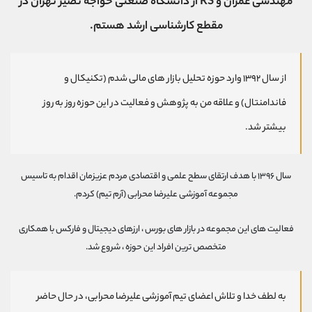
مهندسی عمران و RS از دانشگاه صنعتی خواجه نصیر تهران در
موبایل
09304891085
واتساپ
شروع گفتگو
مقطع کارشناسی ارشد هستم.
تلگرام
@Armteam_admin_103
داخلی
103
از سال ۱۳۹۲ وارد حوزه تحلیل بازار های مالی شدم (تکنیکال و
پشتیبان فروش
(فائزه تهرانی)
فاندامنتال) و علاقه من به پژوهش و فعالیت در این حوزه روز به روز
موبایل
09101364784
بیشتر شد.
واتساپ
شروع گفتگو
تلگرام
@Armteam_admin_104
داخلی
104
سال ۱۳۹۶ با هدف ارتقای سطح علمی و اقتصادی مردم عزیزمان اقدام به تاسیس
مجموعه آموزشی علیرضا محرابی (آرم تیم) کردم.
اطلاعات تماس
(دفتر فروش)
فعالیت های این مجموعه در بازار های بورس ، ارزهای دیجیتال و فارکس با همکاری
تلفن
021-22021030
متخصص ترین افراد این حوزه ، شروع شد.
تلفن
021-22021040
بدون پیش شماره
90001030
اینستاگرام
@alireza.mehrabii
به لطف خدا و تلاش اعضای تیم آموزشی علیرضا محرابی، در حال حاضر
کانال تلگرام
@alirezamehrabi_com