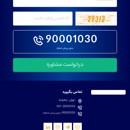
90001030
بدون پیش شماره
تماس بگیرید
تهران، زعفرانیه
021-22021030
90001030
(بدون پیش شماره)