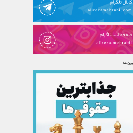
کانال تلگرام
alirezamehrabi_com
صفحه اینستاگرام
alireza.mehrabii
رین ها