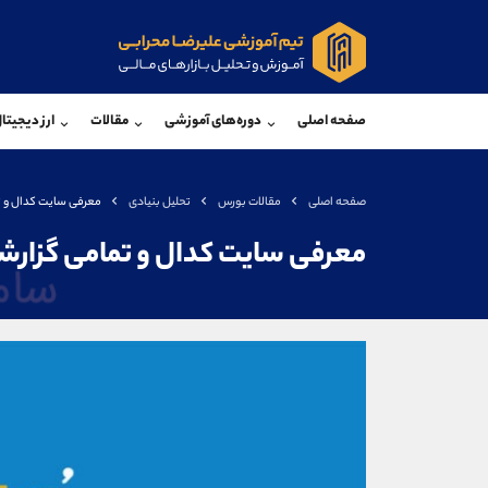
پشتیبان فروش
پشتی
(محسن یزدی)
صفحه اصلی
دوره‌های آموزشی
مقالات
ارز دیجیتا
موبایل
09304891085
موبایل
واتساپ
شروع گفتگو
واتساپ
تلگرام
@Armteam_admin_103
تلگرام
صفحه اصلی
مقالات بورس
تحلیل بنیادی
معرفی سایت کدال و ت
داخلی
103
داخلی
معرفی سایت کدال و تمامی گزارش
اطلاعات تماس
(دفتر فروش)
تلفن
تلفن
بدون پیش شماره
اینستاگرام
کانال تلگرام
کانال بله