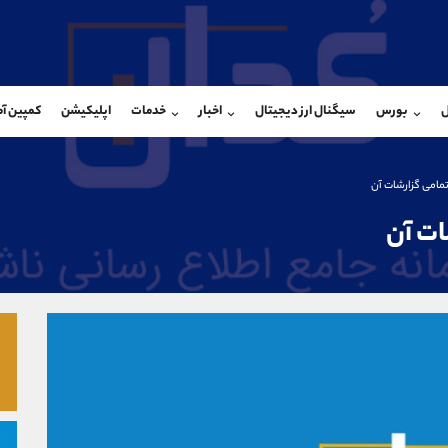
بان فروش
پشتیبان فروش
(یوسف فرخنده)
(ایمان پوراسماعیلی)
ل
بورس
سیگنال ارز دیجیتال
اخبار
خدمات
اپلیکیشن
کمپین آ
09194198792
موبایل
9927779040
شروع گفتگو
واتساپ
شروع گفتگ
@Armteam_admin_33
تلگرام
Armteam_admin_por
مامی گزارشات آن
118
داخلی
07
ات آن