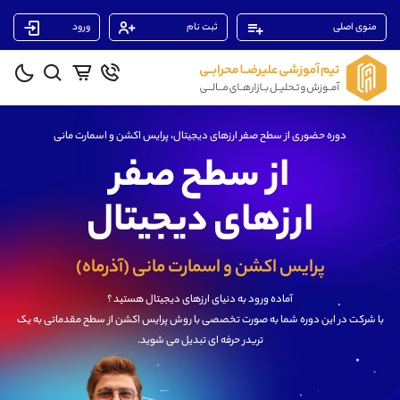
منوی اصلی
ثبت نام
ورود
پشتیبان فروش
(ایمان پوراسماعیلی)
موبایل
09927779040
واتساپ
شروع گفتگو
دوره حضوری از سطح صفر ارزهای دیجیتال، پرایس اکشن و اسمارت مانی
از سطح صفر
تلگرام
@Armteam_admin_por
داخلی
107
ارزهای دیجیتال
پشتیبان فروش
(فائزه تهرانی)
موبایل
09101364784
پرایس اکشن و اسمارت مانی (آذرماه)
واتساپ
شروع گفتگو
آماده ورود به دنیای ارزهای دیجیتال هستید ؟
تلگرام
@Armteam_admin_104
با شرکت در این دوره شما به صورت تخصصی با روش پرایس اکشن از سطح مقدماتی به یک
داخلی
104
تریدر حرفه ای تبدیل می شوید.
پشتیبان فروش
(یوسف فرخنده)