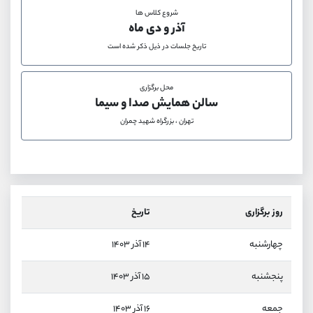
کانال بله
@alirezamehrabi_official
شروع کلاس ها
آذر و دی ماه
تاریخ جلسات در ذیل ذکر شده است
محل برگزاری
سالن همایش صدا و سیما
تهران ، بزرگراه شهید چمران
روز برگزاری
تاریخ
چهارشنبه
۱۴ آذر ۱۴۰۳
پنجشنبه
۱۵ آذر ۱۴۰۳
جمعه
۱۶ آذر ۱۴۰۳