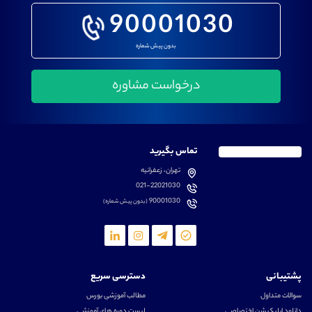
90001030
بدون پیش شماره
تماس بگیرید
تهران، زعفرانیه
021-22021030
90001030
(بدون پیش شماره)
پشتیبانی
دسترسی سریع
سوالات متداول
مطالب آموزشی بورس
دانلود اپلیکیشن اختصاصی
لیست دوره های آموزشی