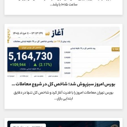
کانال بله
@alirezamehrabi_official
ساعت ۱۰:۱۵ با رشد...
۱۳:۱۳:۴۹ - ۱۱ مرداد ۱۴۰۵
بورس امروز سبزپوش شد؛ شاخص کل در شروع معاملات بیش از 110 هزار واحد رشد کرد
بورس تهران معاملات امروز را با قدرت آغاز کرد و شاخص کل تنها در دقایق
ابتدایی بازار،...