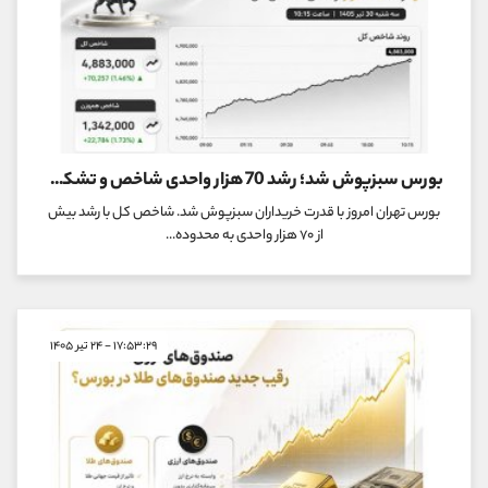
بورس سبزپوش شد؛ رشد 70 هزار واحدی شاخص و تشکیل 395 نماد صف خرید
بورس تهران امروز با قدرت خریداران سبزپوش شد. شاخص کل با رشد بیش
از ۷۰ هزار واحدی به محدوده...
۱۷:۵۳:۲۹ - ۲۴ تیر ۱۴۰۵