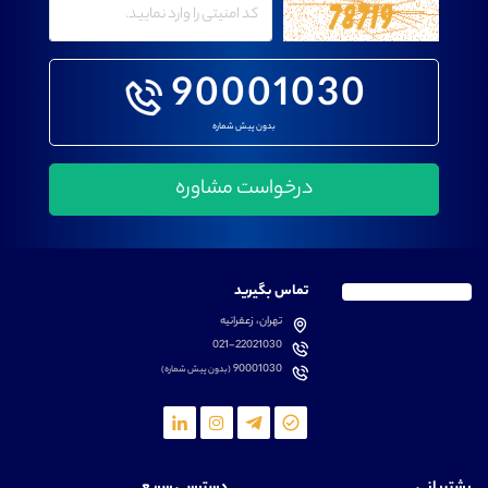
90001030
بدون پیش شماره
تماس بگیرید
تهران، زعفرانیه
021-22021030
90001030
(بدون پیش شماره)
پشتیبانی
دسترسی سریع