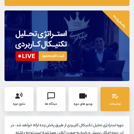
موبایل
09304891085
واتساپ
شروع گفتگو
تلگرام
@Armteam_admin_103
داخلی
103
پشتیبان فروش
(فائزه تهرانی)
موبایل
09101364784
واتساپ
شروع گفتگو
تلگرام
@Armteam_admin_104
داخلی
104
اطلاعات تماس
(دفتر فروش)
تلفن
021-22021030
توضیحات
ویدیو های دوره
دیدگاه ها
نتایج دوره
تلفن
021-22021040
بدون پیش شماره
90001030
اینستاگرام
@alireza.mehrabii
دوره استراتژی تحلیل تکنیکال کاربردی از طریق پخش زنده ارائه خواهد شد ، در
کانال تلگرام
@alirezamehrabi_com
این دوره امکان پرسش و پاسخ به صورت آنلاین مهیا شده است،توجه داشته