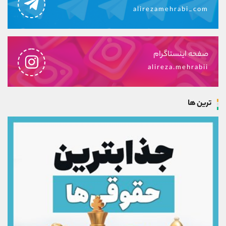
alirezamehrabi_com
صفحه اینستاگرام
alireza.mehrabii
ترین ها