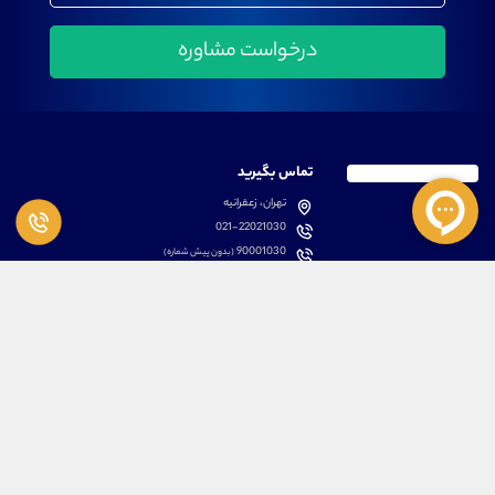
تماس بگیرید
تهران، زعفرانیه
021-22021030
90001030
(بدون پیش شماره)
پشتیبانی
دسترسی سریع
سوالات متداول
مطالب آموزشی بورس
دانلود اپلیکیشن اختصاصی
لیست دوره های آموزشی
نرم افزار های کاربردی
معرفی سهام ها
قوانین و مقررات
تحلیل تکنیکال رمز ارزها