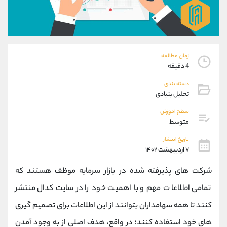
موبایل
09101364784
واتساپ
شروع گفتگو
تلگرام
@Armteam_admin_104
داخلی
104
زمان مطالعه
4 دقیقه
پشتیبان فروش
(یوسف فرخنده)
دسته بندی
موبایل
09194198792
تحلیل بنیادی
واتساپ
شروع گفتگو
تلگرام
@Armteam_admin_33
سطح آموزش
متوسط
داخلی
118
تاریخ انتشار
۷ اردیبهشت ۱۴۰۲
اطلاعات تماس
(دفتر فروش)
تلفن
021-22021030
شرکت های پذیرفته شده در بازار سرمایه موظف هستند که
تلفن
021-22021040
تمامی اطلاعات مهم و با اهمیت خود را در سایت کدال منتشر
بدون پیش شماره
90001030
کنند تا همه سهامداران بتوانند از این اطلاعات برای تصمیم گیری
اینستاگرام
@alireza.mehrabii
کانال تلگرام
@alirezamehrabi_com
های خود استفاده کنند؛ در واقع، هدف اصلی از به وجود آمدن