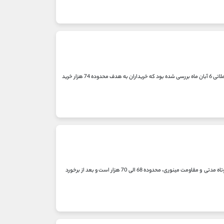
گزارش هفتگی هفته دوم آبان ماه و وضعیت کنونی روند تصویر دوم، تایم فریم چهارساعته: در دیدگاه تحلیل و معاملاتی 6 آبان ماه بررسی شده بود که خریداران به هدف محدوده 74 هزار خرید
دیدگاه تحلیلی: تصویر اول، تایم فریم روزانه: در تحلیل های مختلف مهر ماه اشاره شده بود که تارگت های خریدران کوتاه مدتی و مقاومت مینوری، محدوده 68 الی 70 هزار است و بعد از برخورد