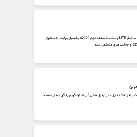
دیدگاه تحلیلی: به دلیل تکمیل شدن ساختار Leg 1 & Leg 2، برخورد قیمت به سطح حمایتی تایم فریم روزانه و تشکیل ساختار MTR و شکست سقف مهم 62390 پتانسیل پولبک به سطوح
ات روند که در تاریخ 8 و 10 مهر ماه بیان شد ایجاد نشده است و تنها نکته قابل ذکر تبدیل شدن گپ اندازه گیری به گپی منفی است.