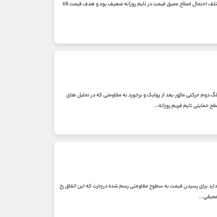
دیدگاه تحلیلی: تصویر اول ، تایم فریم روزانه: همانطور که در تحلیل های مختلف که در مهر ماه انجام شد با دلایل مختلف احتمال اصلاح عمیق قیمت در تایم روزانه ضعیف بود و هدف قیمت 68
است لگ اول ماژور ریزش ماهیت Micro Chanel داشته. ریزش و شروع لگ دوم حرکتی ماژور بعد از پولبک و برخورد به مقاومتی که در تحلیل های
 سطوح حمایتی چارت اعتبار دارد برای رسیدن قیمت به سطوح مقاومتی رسم شده درچارت که این اتفاق رخ