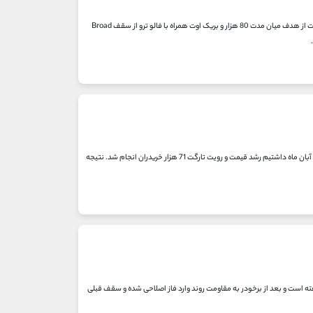
بررسی روند کوتاه و میان مدت بیتکوین دیدگاه تحلیلی: تصویر اول، تایم فریم روزانه: با توجه به عبور قدرتمند قیمت از هدف میان مدت 80 هزار و بریک اوت همراه با فالو ترو از سقف Broad
گزارش هفتگی هفته سوم آبان ماه تصویر دوم، تایم فریم چهار ساعته: طی بررسی که در دیدگاه معاملاتی تاریخ 15 آبان ماه داشتیم رشد قیمت و رویت تارگت 71 هزار خریدران انجام شد. نتیجه
است و بعد از برخودر به مقاومت روند وارد فاز اصلاحی شده و سقف قبلی