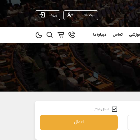
ثبت نام
ورود
پشتیبان فروش
(فائزه تهرانی)
موزشی
تماس
درباره ما
0
موبایل
09101364784
و
واتساپ
شروع گفتگو
@
تلگرام
@Armteam_admin_104
11
داخلی
104
021-22021030
021-22021040
90001030
اعمال فیلتر
@alireza.mehrabii
@alirezamehrabi_com
اعمال
@alirezamehrabi_official