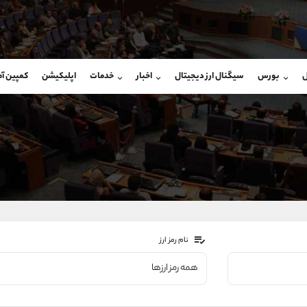
بان فروش
پشتیبان فروش
(محسن یزدی)
(یوسف فرخنده)
ل
بورس
سیگنال ارز دیجیتال
اخبار
خدمات
اپلیکیشن
کمپین آ
09304891085
موبایل
9194198792
شروع گفتگو
واتساپ
شروع گفتگ
@Armteam_admin_103
تلگرام
Armteam_admin_33
103
داخلی
8
نام رمز ارز