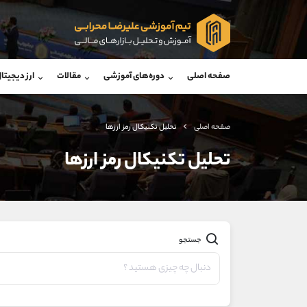
پشتیبان فروش
پشتی
(ایمان پوراسماعیلی)
صفحه اصلی
دوره‌های آموزشی
مقالات
ارز دیجیتا
موبایل
09927779040
موبایل
واتساپ
شروع گفتگو
واتساپ
تلگرام
@Armteam_admin_por
تلگرام
صفحه اصلی
تحلیل تکنیکال رمز ارزها
داخلی
107
داخلی
تحلیل تکنیکال رمز ارزها
اطلاعات تماس
(دفتر فروش)
تلفن
تلفن
بدون پیش شماره
جستجو
اینستاگرام
کانال تلگرام
کانال بله