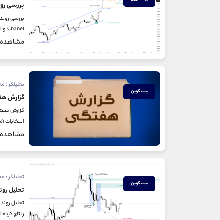
بررسی رون
Chanel و ایجاد Trend Gap Bar مادامی که این گپ بسته نشود، روند همچنان صعودی هست و مقاومت سطح 92...
مشاهده
تحلیلگر : م
بیت کوین
گزارش هف
انتخابات آم
مشاهده
تحلیلگر : م
بیت کوین
تحلیل رون
تحلیل روند
را تاچ کرده