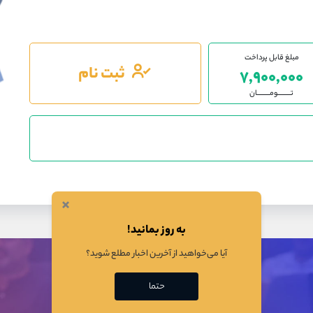
۱
جلسه اول
۲
جلسه دوم
مبلغ قابل پرداخت
ثبت نام
۷,۹۰۰,۰۰۰
۳
جلسه سوم
تـــــــــومـــــــــان
۴
جلسه چهارم
۵
جلسه پنجم
×
۶
جلسه ششم
به روز بمانید!
آیا می‌خواهید از آخرین اخبار مطلع شوید؟
۷
جلسه هفتم
حتما