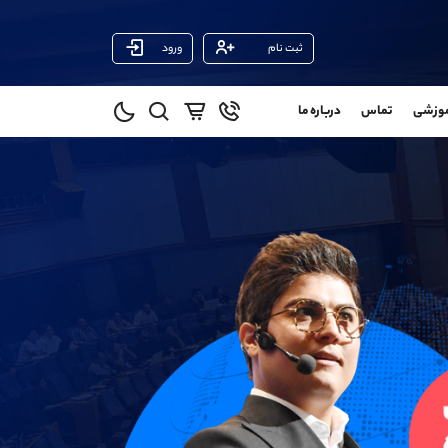
ثبت نام
ورود
پشتیبان فروش
(فائزه تهرانی)
موزشی
تماس
درباره ما
0
موبایل
09101364784
و
واتساپ
شروع گفتگو
@
تلگرام
@Armteam_admin_104
1
داخلی
104
021-22021030
021-22021040
90001030
@alireza.mehrabii
@alirezamehrabi_com
@alirezamehrabi_official