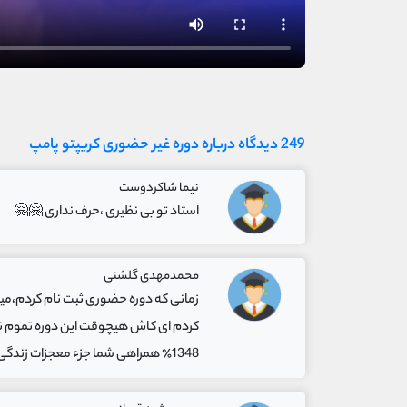
249 دیدگاه درباره دوره غیر حضوری کریپتو پامپ
نیما شاکردوست
استاد تو بی نظیری ،حرف نداری 🤗🤗
محمدمهدی گلشنی
زمانی که دوره حضوری ثبت نام کردم،میدون
1348٪ همراهی شما جزء معجزات زندگی من بود ودرآخر پیشنهادم به دوستان، اگر این دوره تهیه کردی،بدون خیلی جلوتر از هرکسی که توی این راهه هستی.