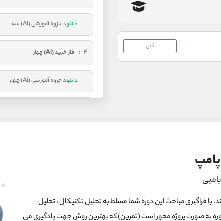
دانلود
جزوه آموزشی (Ai) سه
کپی
۴
فاز خرید (Ai) چهار
دانلود
جزوه آموزشی (Ai) چهار
۵
فاز خرید (Ai) پنج
دانلود
جزوه آموزشی (Ai) پنج
پامپ
۶
فاینال فلگ (Final Flag) ششم
پامپی
سرفص
د. با فراگیری مباحث این دوره شما مسلط به تحلیل تکنیکال ، تحلیل
 دوره به صورت پروژه محور است (تمرین) که بهترین روش جهت یادگیری می