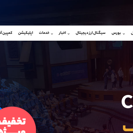
بان فروش
پشتیبان فروش
(یوسف فرخنده)
(محسن یزدی)
ل
بورس
سیگنال ارز دیجیتال
اخبار
خدمات
اپلیکیشن
کمپین آ
09194198792
موبایل
9304891085
شروع گفتگو
واتساپ
شروع گفتگ
@Armteam_admin_33
تلگرام
Armteam_admin_103
118
داخلی
03
C
پ