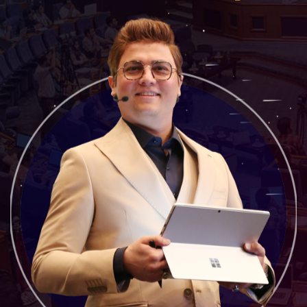
موبایل
09304891085
واتساپ
شروع گفتگو
تلگرام
@Armteam_admin_103
داخلی
103
پشتیبان فروش
(ایمان پوراسماعیلی)
موبایل
09927779040
واتساپ
شروع گفتگو
تلگرام
@Armteam_admin_por
داخلی
107
اطلاعات تماس
(دفتر فروش)
تلفن
021-22021030
تلفن
021-22021040
بدون پیش شماره
90001030
اینستاگرام
@alireza.mehrabii
کانال تلگرام
@alirezamehrabi_com