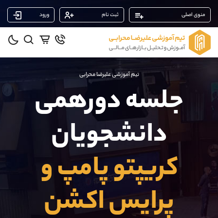
منوی اصلی
ثبت نام
ورود
پشتیبان فروش
(فائزه تهرانی)
موبایل
09101364784
واتساپ
شروع گفتگو
تیم آموزشی علیرضا محرابی
تلگرام
@Armteam_admin_104
جلسه دورهمی
داخلی
104
دانشجویان
پشتیبان فروش
(یوسف فرخنده)
موبایل
09194198792
واتساپ
شروع گفتگو
کریپتو پامپ و
تلگرام
@Armteam_admin_33
داخلی
118
پرایس اکشن
پشتیبان فروش
(محسن یزدی)