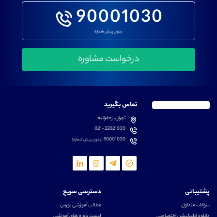
90001030
بدون پیش شماره
تماس بگیرید
تهران، زعفرانیه
021-22021030
90001030
(بدون پیش شماره)
پشتیبانی
دسترسی سریع
سوالات متداول
مطالب آموزشی بورس
دانلود اپلیکیشن اختصاصی
لیست دوره های آموزشی