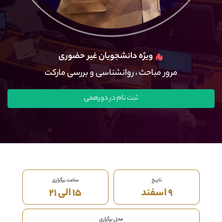
کانال بله
@alirezamehrabi_official
ویژه دانشجویان غیر حضوری
مرور مباحث ، روانشناسی و بررسی مارکت
ثبت نام در دورهمی
s
تاریخ
ساعت برگزاری
۹ اسفند
۱۵ الی ۲۱
محل برگزاری