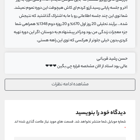
آخر و جلسه پایانی رسید،آرزو کردم ای کاش هیچوقت این دوره تموم نمیشد.
شما توی این چند جلسه اطلاعاتی رو با ما به اشتراک گذاشتید که نتیجش
شده... برآیند تحلیلی 20 روز اول 670٪ و 20 روزه دوم 1348٪ همراهی شما
جزء معجزات زندگی من بود ودرآخر پیشنهادم به دوستان، اگر این دوره تهیه
کردی،بدون خیلی جلوتر از هرکسی که توی این راهه هستی.
حسن رشید قربانی
عالی بود استاد از الان مشخصه قراره چی بگین ❤❤❤
مشاهده ادامه نظرات
دیدگاه خود را بنویسید
شماره موبایل شما منتشر نخواهد شد.
قسمت های مورد نیاز علامت گذاری شده اند
*