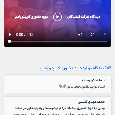
249دیدگاه درباره دوره حضوری کریپتو پامپ
نیما شاکردوست
استاد تو بی نظیری ،حرف نداری 🤗🤗
محمدمهدی گلشنی
زمانی که دوره حضوری ثبت نام کردم،میدونستم با یه پدیده ایی در مبحث
بازارهای مالی روبرو هستم که جایی نمونش ندیدم. اما.... وقتی دوره به روز