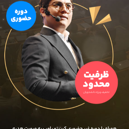
موبایل
09927779040
واتساپ
شروع گفتگو
تلگرام
@Armteam_admin_por
داخلی
107
پشتیبان فروش
(یوسف فرخنده)
موبایل
09194198792
واتساپ
شروع گفتگو
تلگرام
@Armteam_admin_33
داخلی
118
اطلاعات تماس
(دفتر فروش)
تلفن
021-22021030
تلفن
021-22021040
بدون پیش شماره
90001030
اینستاگرام
@alireza.mehrabii
کانال تلگرام
@alirezamehrabi_com