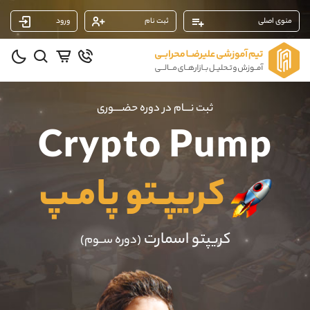
منوی اصلی
ثبت نام
ورود
پشتیبان فروش
(محسن یزدی)
موبایل
09304891085
واتساپ
شروع گفتگو
ثبت نـــام در دوره حضــــوری
تلگرام
@Armteam_admin_103
Crypto Pump
داخلی
103
کریپـتو پامـپ
پشتیبان فروش
(فائزه تهرانی)
موبایل
09101364784
واتساپ
شروع گفتگو
کریپتو اسمارت
تلگرام
@Armteam_admin_104
(دوره ســوم)
داخلی
104
پشتیبان فروش
(ایمان پوراسماعیلی)