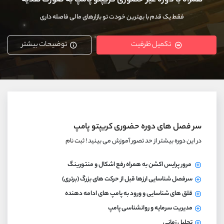
همراه با دوره غیر حضوری کریپتو پامپ به صورت هدیه
کانال بله
@alirezamehrabi_official
فقط یک قدم با بهترین خودت تو بازارهای مالی فاصله داری
تکمیل ظرفیت
توضیحات بیشتر
سر فصل های دوره حضوری کریپتو پامپ
در این دوره بیشتر از حد تصور آموزش می بینید !
ثبت نام
مرور پرایس اکشن به همراه رفع اشکال و منتورینگ
سرفصل شناسایی ارزها قبل از حرکت های بزرگ (برتری)
قلق های شناسایی و ورود به پامپ های ادامه دهنده
مدیریت سرمایه و روانشناسی پامپ
تحلیل زمانی