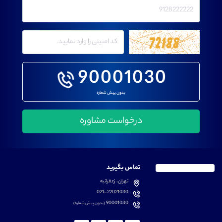
90001030
بدون پیش شماره
تماس بگیرید
تهران، زعفرانیه
021-22021030
90001030
(بدون پیش شماره)