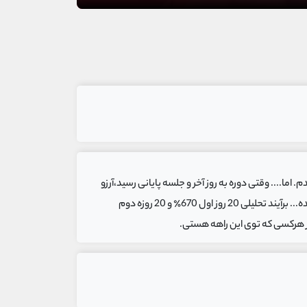
ا.... وقتی دوره به روز آخر و جلسه پایانی رسید،آرزو
کردم ای کاش هیچوقت این دوره تموم نمیشد. شما توی این چند جلسه اطلاعاتی رو با ما به اشتراک گذاشتید که نتیجش شده... برآیند تحلیلی 20 روز اول 670٪ و 20 روزه دوم