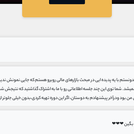
ستم با یه پدیده ایی در مبحث بازارهای مالی روبرو هستم که جایی نمونش ندیدم. ام
چی بگین ❤❤❤