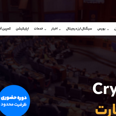
بان فروش
پشتیبان فروش
(یوسف فرخنده)
(فائزه تهرانی)
ل
بورس
سیگنال ارز دیجیتال
اخبار
خدمات
اپلیکیشن
کمپین آ
09194198792
موبایل
9101364784
شروع گفتگو
واتساپ
شروع گفتگ
@Armteam_admin_33
تلگرام
Armteam_admin_104
118
داخلی
04
Cr
ارت