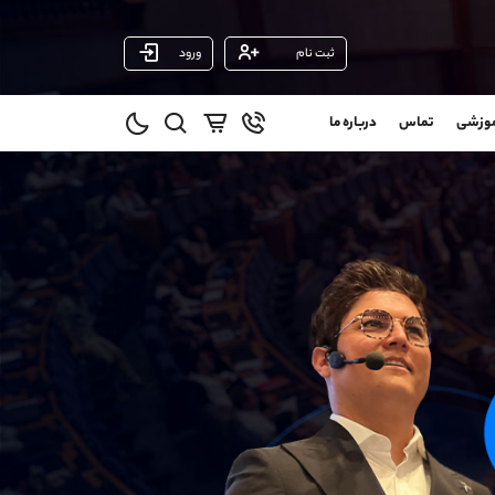
ثبت نام
ورود
پشتیبان فروش
(ایمان پوراسماعیلی)
موزشی
تماس
درباره ما
0
موبایل
09927779040
و
واتساپ
شروع گفتگو
@
تلگرام
@Armteam_admin_por
1
داخلی
107
021-22021030
021-22021040
90001030
@alireza.mehrabii
@alirezamehrabi_com
@alirezamehrabi_official