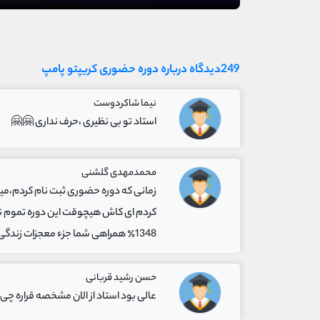
249دیدگاه درباره دوره حضوری کریپتو پامپ
نیما شاکردوست
استاد تو بی نظیری ،حرف نداری 🤗🤗
محمدمهدی گلشنی
زمانی که دوره حضوری ثبت نام کردم،میدون
1348٪ همراهی شما جزء معجزات زندگی من بود ودرآخر پیشنهادم به دوستان، اگر این دوره تهیه کردی،بدون خیلی جلوتر از هرکسی که توی این راهه هستی.
حسن رشید قربانی
عالی بود استاد از الان مشخصه قراره 