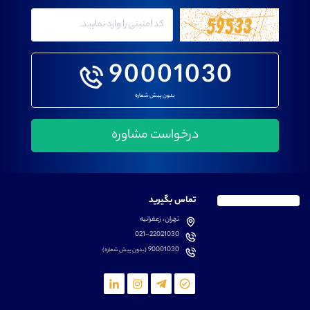
90001030
بدون پیش شماره
تماس بگیرید
تهران، زعفرانیه
021-22021030
90001030
(بدون پیش شماره)