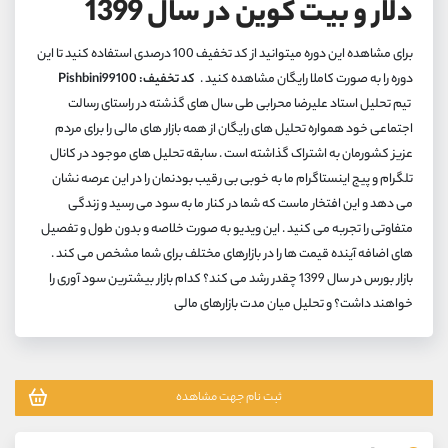
دلار و بیت کوین در سال 1399
کانال بله
@alirezamehrabi_official
برای مشاهده این دوره میتوانید از کد تخفیف 100 درصدی استفاده کنید تا این
دوره را به صورت کاملا رایگان مشاهده کنید .
کد تخفیف: Pishbini99100
تیم تحلیل استاد علیرضا محرابی طی سال های گذشته در راستای رسالت
اجتماعی خود همواره تحلیل های رایگان از همه بازار های مالی را برای مردم
عزیز کشورمان به اشتراک گذاشته است . سابقه تحلیل های موجود در کانال
تلگرام و پیج اینستاگرام ما به خوبی بی رقیب بودنمان را در این عرصه نشان
می دهد و این افتخار ماست که شما در کنار ما به سود می رسید و زندگی
متفاوتی را تجربه می کنید . این ویدیو به صورت خلاصه و بدون طول و تفصیل
های اضافه آینده قیمت ها را در بازارهای مختلف برای شما مشخص می کند .
بازار بورس در سال 1399 چقدر رشد می کند؟ کدام بازار بیشترین سود آوری را
خواهند داشت؟ و تحلیل میان مدت بازارهای مالی
ثبت نام جهت مشاهده