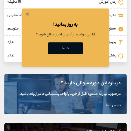
زمان آموزش
18 دقیقه
×
مدرس
مهندس علیرضا محرابی
به روز بمانید!
سطح
متوسط
آیا می‌خواهید از آخرین اخبار مطلع شوید؟
زیرنویس
ندارد
حتما
پشتیبانی
ندارد
درباره این دوره سوالی دارید ؟
در صورت نیاز به مشاوره قبل از خرید با واحد پشتیبانی ما در ارتباط باشید.
تماس با ما