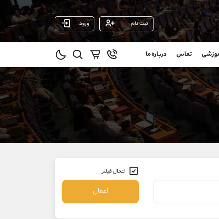
ثبت نام
ورود
پشتیبان فروش
(یوسف فرخنده)
موزشی
تماس
درباره ما
0
موبایل
09194198792
و
واتساپ
شروع گفتگو
@
تلگرام
@Armteam_admin_33
1
داخلی
118
021-22021030
021-22021040
90001030
اعمال فیلتر
@alireza.mehrabii
@alirezamehrabi_com
اعمال
@alirezamehrabi_official