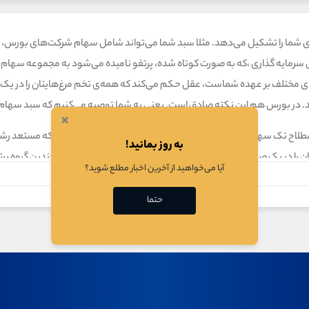
ی شما را تشکیل می‌دهد. مثلا سبد شما می‌تواند شامل سهام شرکت‌های بورس، امل
ی سرمایه گذاری ،که به صورت کوتاه شده، پرتفو نامیده می‌شود به مجموعه سهام 
های مختلف بر عهده شماست، عقل حکم می‌کند که همه‌ی تخم مرغ‌هایتان را در یک س
اشید. در بورس هم این نکته صادق است. یعنی به شما توصیه می‌کنیم که سبد سهام 
×
لاح تک سهم نشوید. همیشه با استفاده از تحلیل بنیادی صنایعی که مستعد رشد ه
به روز بمانید!
را در یک صنعت و گروه صنعتی سرمایه گذاری نکنید و سعی کنید چندین گروه برتر ر
آیا می‌خواهید از آخرین اخبار مطلع شوید؟
(ادامه مطلب)
حتما
با سرمایه ،که سرمایه گذار نامیده میشود سرمایه خود را به شخصی حقوقی (سبد 
و سبدی تهیه میکند؛به این فعل و انفعالات سبد گردانی میگویند.