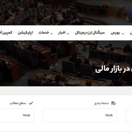
بان فروش
پشتیبان فروش
(فائزه تهرانی)
(محسن یزدی)
ل
بورس
سیگنال ارز دیجیتال
اخبار
خدمات
اپلیکیشن
کمپین آ
09101364784
موبایل
9304891085
شروع گفتگو
واتساپ
شروع گفتگ
@Armteam_admin_104
تلگرام
Armteam_admin_103
104
داخلی
03
 بازار مالی
دسته بندی
سطح مطالب