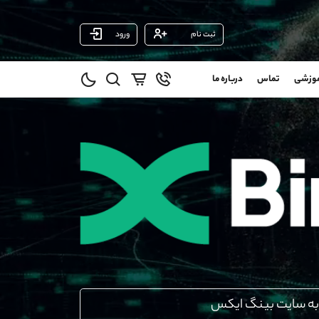
ثبت نام
ورود
پشتیبان فروش
(ایمان پوراسماعیلی)
موزشی
تماس
درباره ما
0
موبایل
09927779040
و
واتساپ
شروع گفتگو
@
تلگرام
@Armteam_admin_por
1
داخلی
107
021-22021030
021-22021040
90001030
@alireza.mehrabii
@alirezamehrabi_com
@alirezamehrabi_official
به سایت بینگ ایکس