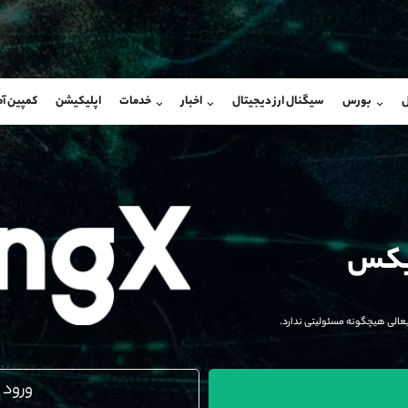
بان فروش
پشتیبان فروش
(یوسف فرخنده)
(محسن یزدی)
ل
بورس
سیگنال ارز دیجیتال
اخبار
خدمات
اپلیکیشن
کمپین آ
09194198792
موبایل
9304891085
شروع گفتگو
واتساپ
شروع گفتگ
@Armteam_admin_33
تلگرام
Armteam_admin_103
118
داخلی
03
ایکس
عالی هیچگونه مسئولیتی ندارد.
ورود 