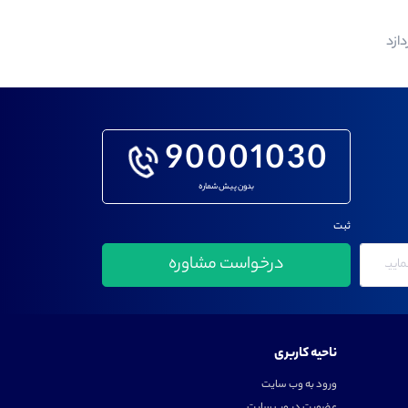
ازد
90001030
بدون پیش شماره
ثبت
ناحیه کاربری
ورود به وب سایت