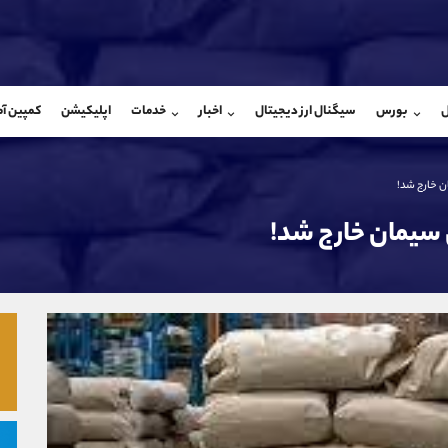
بان فروش
پشتیبان فروش
(ایمان پوراسماعیلی)
(فائزه تهرانی)
ل
بورس
سیگنال ارز دیجیتال
اخبار
خدمات
اپلیکیشن
کمپین آ
09927779040
موبایل
9101364784
شروع گفتگو
واتساپ
شروع گفتگ
@Armteam_admin_por
تلگرام
Armteam_admin_104
107
داخلی
04