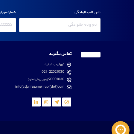
نام و نام خانوادگی
شماره موبای
تماس بگیرید
تهران، زعفرانیه
021-22021030
90001030
(بدون پیش شماره)
info[at]alirezamehrabi[dot]com