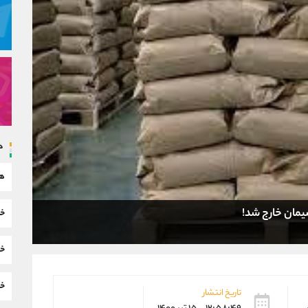
د
هم
خب
خب
خب
تاریخ انتشار