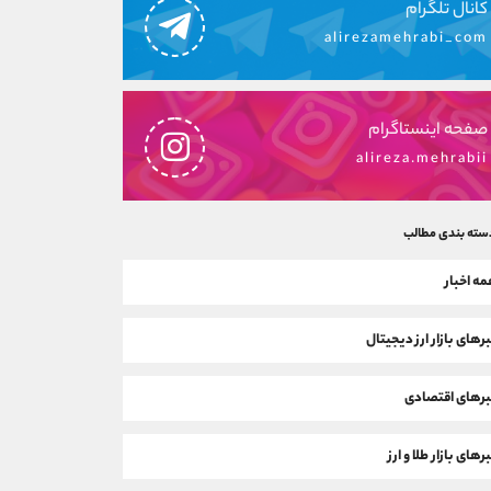
کانال تلگرام
alirezamehrabi_com
صفحه اینستاگرام
alireza.mehrabii
سته بندی مطالب
ه اخبار
رهای بازار ارز دیجیتال
رهای اقتصادی
رهای بازار طلا و ارز