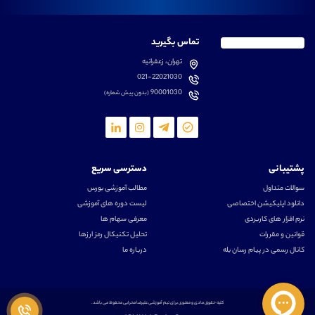
تماس بگیرید
تهران، زعفرانیه
021-22021030
90001030
(بدون پیش شماره)
پشتیبانی
دسترسی سریع
سوالات متداول
مطالب آموزشی بورس
دانلود اپلیکیشن اختصاصی
لیست دوره های آموزشی
نرم افزار های کاربردی
معرفی سهام ها
قوانین و مقررات
تحلیل تکنیکال رمز ارزها
کانال رسمی در پیام رسان بله
درباره ما
کلیه حقوق مادی و معنوی برای تیم آموزشی علیرضا محرابی محفوظ می باشد.