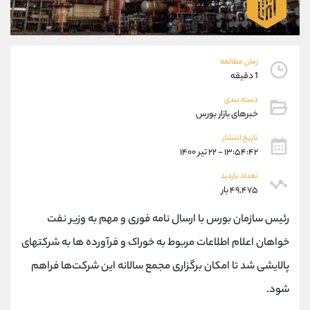
موبایل
09304891085
واتساپ
شروع گفتگو
تلگرام
@Armteam_admin_103
داخلی
103
زمان مطالعه
1 دقیقه
پشتیبان فروش
(یوسف فرخنده)
دسته بندی
خبرهای بازار بورس
موبایل
09194198792
واتساپ
شروع گفتگو
تاریخ انتشار
تلگرام
@Armteam_admin_33
۱۳:۵۴:۴۲ - ۲۲ تیر ۱۴۰۰
داخلی
118
تعداد بازدید
۴۹,۴۷۵ بار
اطلاعات تماس
(دفتر فروش)
رئیس سازمان بورس با ارسال نامه فوری و مهم به وزیر نفت
تلفن
021-22021030
خواهان اعلام اطلاعات مربوط به خوراک و فرآورده ها به شرکتهای
تلفن
021-22021040
بدون پیش شماره
90001030
پالایشی شد تا امکان برگزاری مجمع سالانه این شرکت‌ها فراهم
اینستاگرام
@alireza.mehrabii
شود.
کانال تلگرام
@alirezamehrabi_com