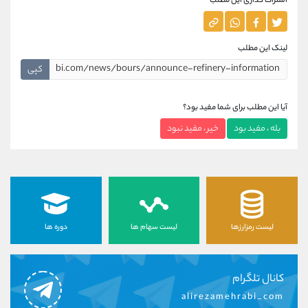
اشتراک گذاری این مطلب
لینک این مطلب
کپی
آیا این مطلب برای شما مفید بود؟
بله ، مفید بود
خیر ، مفید نبود
لیست رمزارزها
لیست سهام ها
دوره ها
کانال تلگرام
alirezamehrabi_com