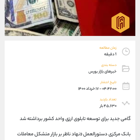
موبایل
09194198792
واتساپ
شروع گفتگو
تلگرام
@Armteam_admin_33
داخلی
118
پشتیبان فروش
(ایمان پوراسماعیلی)
زمان مطالعه
موبایل
09927779040
1 دقیقه
واتساپ
شروع گفتگو
دسته بندی
تلگرام
@Armteam_admin_por
خبرهای بازار بورس
داخلی
107
تاریخ انتشار
۰۴:۴۲:۰۰ - ۱۷ خرداد ۱۴۰۰
اطلاعات تماس
(دفتر فروش)
تعداد بازدید
تلفن
021-22021030
۴۵,۶۳۰ بار
تلفن
021-22021040
گامی جدید برای توسعه تابلوی ارزی واحد کشور برداشته شد
بدون پیش شماره
90001030
اینستاگرام
@alireza.mehrabii
بانک مرکزی دستورالعمل «نهاد ناظر بر بازار متشکل معاملات
کانال تلگرام
@alirezamehrabi_com