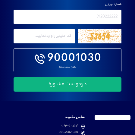
شماره موبایل
90001030
بدون پیش شماره
تماس بگیرید
تهران، زعفرانیه
021-22021030