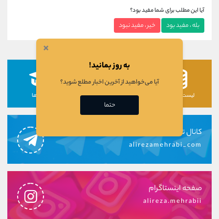
آیا این مطلب برای شما مفید بود؟
بله ، مفید بود
خیر ، مفید نبود
×
به روز بمانید!
آیا می‌خواهید از آخرین اخبار مطلع شوید؟
لیست رمزارزها
لیست سهام ها
دوره ها
حتما
کانال تلگرام
alirezamehrabi_com
صفحه اینستاگرام
alireza.mehrabii