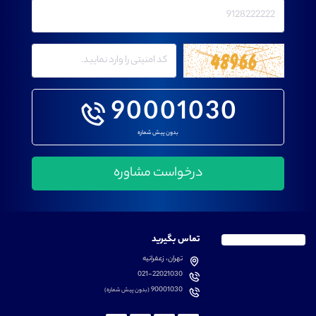
90001030
بدون پیش شماره
تماس بگیرید
تهران، زعفرانیه
021-22021030
90001030
(بدون پیش شماره)