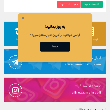
بله ، مفید بود
خیر ، مفید نبود
×
به روز بمانید!
آیا می‌خواهید از آخرین اخبار مطلع شوید؟
لیست رمزارزها
لیست سهام ها
دوره ها
حتما
کانال تلگرام
alirezamehrabi_com
صفحه اینستاگرام
alireza.mehrabii