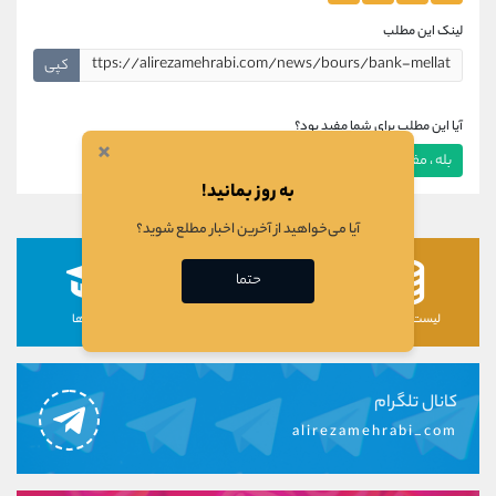
لینک این مطلب
کپی
آیا این مطلب برای شما مفید بود؟
×
بله ، مفید بود
خیر ، مفید نبود
به روز بمانید!
آیا می‌خواهید از آخرین اخبار مطلع شوید؟
حتما
لیست رمزارزها
لیست سهام ها
دوره ها
کانال تلگرام
alirezamehrabi_com