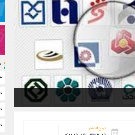
د
هم
خب
خب
خب
تاریخ انتشار