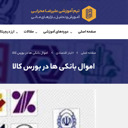
پشتیبان فروش
پشتی
(ایمان پوراسماعیلی)
صفحه اصلی
دوره‌های آموزشی
مقالات
ارز دیجیتا
موبایل
09927779040
موبایل
واتساپ
شروع گفتگو
واتساپ
تلگرام
@Armteam_admin_por
تلگرام
صفحه اصلی
اخبار اقتصادی
️ اموال بانکی ها در بورس کالا
داخلی
107
داخلی
️ اموال بانکی ها در بورس کالا
اطلاعات تماس
(دفتر فروش)
تلفن
تلفن
بدون پیش شماره
اینستاگرام
کانال تلگرام
کانال بله