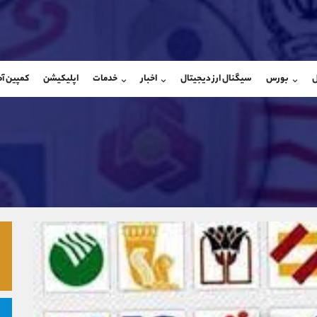
بان فروش
پشتیبان فروش
(یوسف فرخنده)
(فائزه تهرانی)
ل
بورس
سیگنال ارز دیجیتال
اخبار
خدمات
اپلیکیشن
کمپین آ
09194198792
موبایل
9101364784
شروع گفتگو
واتساپ
شروع گفتگ
@Armteam_admin_33
تلگرام
Armteam_admin_104
118
داخلی
04