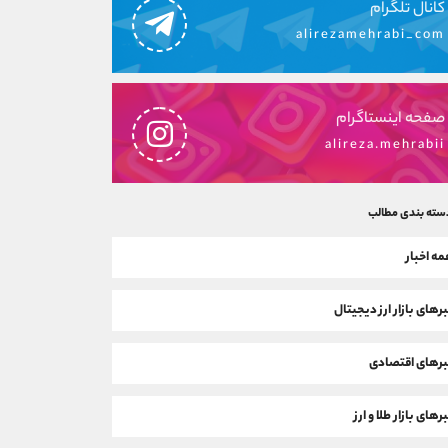
کانال تلگرام
alirezamehrabi_com
صفحه اینستاگرام
alireza.mehrabii
سته بندی مطالب
ه اخبار
رهای بازار ارز دیجیتال
رهای اقتصادی
رهای بازار طلا و ارز