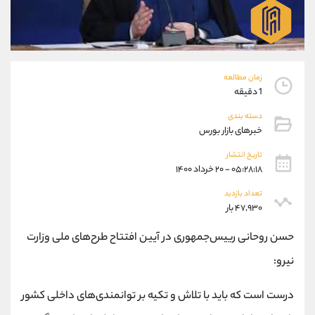
موبایل
09194198792
واتساپ
شروع گفتگو
تلگرام
@Armteam_admin_33
داخلی
118
زمان مطالعه
1 دقیقه
پشتیبان فروش
(محسن یزدی)
دسته بندی
موبایل
09304891085
خبرهای بازار بورس
واتساپ
شروع گفتگو
تلگرام
@Armteam_admin_103
تاریخ انتشار
۰۵:۲۸:۱۸ - ۲۰ خرداد ۱۴۰۰
داخلی
103
تعداد بازدید
۴۷,۹۳۰ بار
اطلاعات تماس
(دفتر فروش)
تلفن
021-22021030
حسن روحانی رییس‌جمهوری در آیین افتتاح طرح‌های ملی وزارت
تلفن
021-22021040
نیرو:
بدون پیش شماره
90001030
اینستاگرام
@alireza.mehrabii
درست است که باید با تلاش و تکیه بر توانمندی‌های داخلی کشور
کانال تلگرام
@alirezamehrabi_com