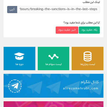
لینک این مطلب
کپی
آیا این مطلب برای شما مفید بود؟
بله ، مفید بود
خیر ، مفید نبود
لیست رمزارزها
لیست سهام ها
دوره ها
کانال تلگرام
alirezamehrabi_com