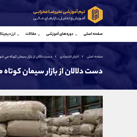
پشتیبان فروش
پشتی
(محسن یزدی)
صفحه اصلی
دوره‌های آموزشی
مقالات
ارز دیجیتا
موبایل
09304891085
موبایل
واتساپ
شروع گفتگو
واتساپ
تلگرام
@Armteam_admin_103
تلگرام
صفحه اصلی
اخبار اقتصادی
دست دلالان از بازار سيمان كوتاه مي شو
داخلی
103
داخلی
دست دلالان از بازار سيمان كوتاه
اطلاعات تماس
(دفتر فروش)
تلفن
تلفن
بدون پیش شماره
اینستاگرام
کانال تلگرام
کانال بله