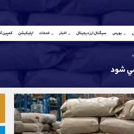
بان فروش
پشتیبان فروش
(فائزه تهرانی)
(یوسف فرخنده)
ل
بورس
سیگنال ارز دیجیتال
اخبار
خدمات
اپلیکیشن
کمپین آ
09101364784
موبایل
9194198792
شروع گفتگو
واتساپ
شروع گفتگ
@Armteam_admin_104
تلگرام
Armteam_admin_33
د
104
داخلی
8
 مي شود