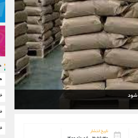
د
هم
 شود
خب
خب
خب
تاریخ انتشار