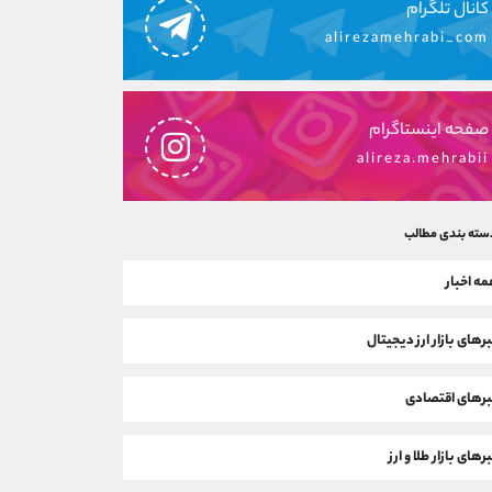
کانال تلگرام
alirezamehrabi_com
صفحه اینستاگرام
alireza.mehrabii
سته بندی مطالب
ه اخبار
رهای بازار ارز دیجیتال
رهای اقتصادی
رهای بازار طلا و ارز