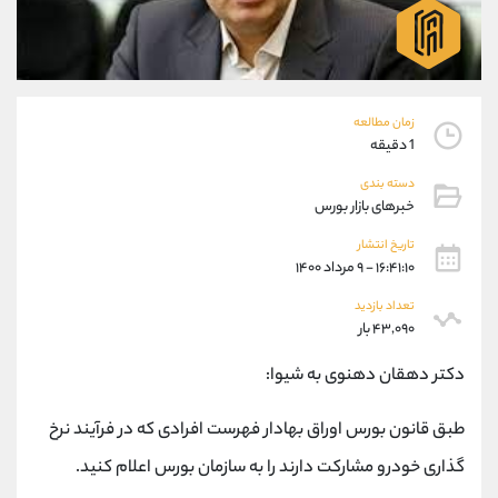
موبایل
09194198792
واتساپ
شروع گفتگو
تلگرام
@Armteam_admin_33
داخلی
118
زمان مطالعه
1 دقیقه
پشتیبان فروش
(فائزه تهرانی)
دسته بندی
موبایل
09101364784
خبرهای بازار بورس
واتساپ
شروع گفتگو
تلگرام
@Armteam_admin_104
تاریخ انتشار
۱۶:۴۱:۱۰ - ۹ مرداد ۱۴۰۰
داخلی
104
تعداد بازدید
۴۳,۰۹۰ بار
اطلاعات تماس
(دفتر فروش)
تلفن
021-22021030
دکتر دهقان دهنوی به شیوا:
تلفن
021-22021040
بدون پیش شماره
90001030
طبق قانون بورس اوراق بهادار فهرست افرادی که در فرآیند نرخ
اینستاگرام
@alireza.mehrabii
گذاری خودرو مشارکت دارند را به سازمان بورس اعلام کنید.
کانال تلگرام
@alirezamehrabi_com