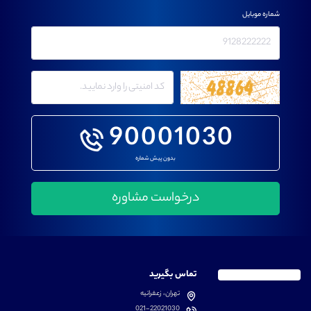
شماره موبایل
90001030
بدون پیش شماره
تماس بگیرید
تهران، زعفرانیه
021-22021030