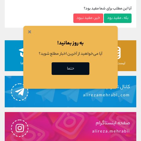
آیا این مطلب برای شما مفید بود؟
بله ، مفید بود
خیر ، مفید نبود
×
به روز بمانید!
آیا می‌خواهید از آخرین اخبار مطلع شوید؟
لیست رمزارزها
لیست سهام ها
دوره ها
حتما
کانال تلگرام
alirezamehrabi_com
صفحه اینستاگرام
alireza.mehrabii