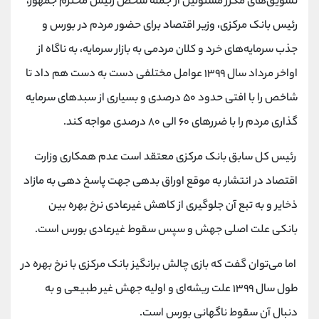
تشویق‌های مکرر مسئولین از جمله شخص رئیس محترم جمهور،
کانال بله
@alirezamehrabi_official
رئیس بانک مرکزی، وزیر اقتصاد برای حضور مردم در بورس و
جذب سرمایه‌های خرد و کلان مردمی به بازار سرمایه، به ناگاه از
اواخر مرداد سال ۱۳۹۹ عوامل مختلفی دست به دست هم داد تا
شاخص را با افتی حدود ۵۰ درصدی و بسیاری از سبدهای سرمایه
گذاری مردم را با ضررهای ۶۰ الی ۸۰ درصدی مواجه کند.
رئیس کل سابق بانک مرکزی معتقد است عدم همکاری وزارت
اقتصاد در انتشار به موقع اوراق بدهی جهت پاسخ دهی به مازاد
ذخایر و به تبع آن جلوگیری از کاهش غیرعادی نرخ بهره بین
بانکی علت اصلی جهش و سپس سقوط غیرعادی بورس است.
اما می‌توان گفت که بازی چالش برانگیز بانک مرکزی با نرخ بهره در
طول سال ۱۳۹۹ علت ریشه‌ای و اولیه جهش غیر طبیعی و به
دنبال آن سقوط ناگهانی بورس است.