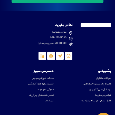
تماس بگیرید
تهران، زعفرانیه
021-22021030
90001030
(بدون پیش شماره)
پشتیبانی
دسترسی سریع
سوالات متداول
مطالب آموزشی بورس
دانلود اپلیکیشن اختصاصی
لیست دوره های آموزشی
نرم افزار های کاربردی
معرفی سهام ها
قوانین و مقررات
تحلیل تکنیکال رمز ارزها
کانال رسمی در پیام رسان بله
درباره ما