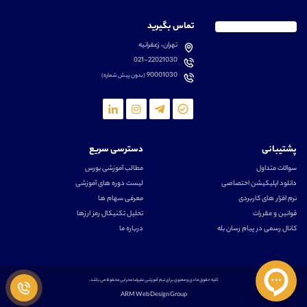
تماس بگیرید
تهران، زعفرانیه
021-22021030
90001030
(بدون پیش شماره)
پشتیبانی
دسترسی سریع
سوالات متداول
مطالب آموزشی بورس
دانلود اپلیکیشن اختصاصی
لیست دوره های آموزشی
نرم افزار های کاربردی
معرفی سهام ها
قوانین و مقررات
تحلیل تکنیکال رمز ارزها
کانال رسمی در پیام رسان بله
درباره ما
کلیه حقوق مادی و معنوی برای تیم آموزشی علیرضا محرابی محفوظ می باشد.
ARM Web Design Group