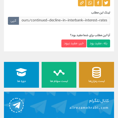
لینک این مطلب
کپی
آیا این مطلب برای شما مفید بود؟
بله ، مفید بود
خیر ، مفید نبود
لیست رمزارزها
لیست سهام ها
دوره ها
کانال تلگرام
alirezamehrabi_com