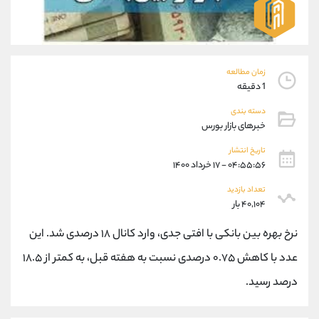
موبایل
09101364784
واتساپ
شروع گفتگو
تلگرام
@Armteam_admin_104
داخلی
104
زمان مطالعه
1 دقیقه
پشتیبان فروش
(ایمان پوراسماعیلی)
دسته بندی
موبایل
09927779040
خبرهای بازار بورس
واتساپ
شروع گفتگو
تاریخ انتشار
تلگرام
@Armteam_admin_por
۰۴:۵۵:۵۶ - ۱۷ خرداد ۱۴۰۰
داخلی
107
تعداد بازدید
۴۰,۱۰۴ بار
اطلاعات تماس
(دفتر فروش)
نرخ بهره بین بانکی با افتی جدی، وارد کانال ۱۸ درصدی شد. این
تلفن
021-22021030
تلفن
021-22021040
عدد با کاهش ۰.۷۵ درصدی نسبت به هفته قبل، به کمتر از ۱۸.۵
بدون پیش شماره
90001030
درصد رسید.
اینستاگرام
@alireza.mehrabii
کانال تلگرام
@alirezamehrabi_com