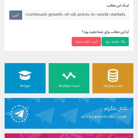
لینک این مطلب
کپی
آیا این مطلب برای شما مفید بود؟
بله ، مفید بود
خیر ، مفید نبود
لیست رمزارزها
لیست سهام ها
دوره ها
کانال تلگرام
alirezamehrabi_com