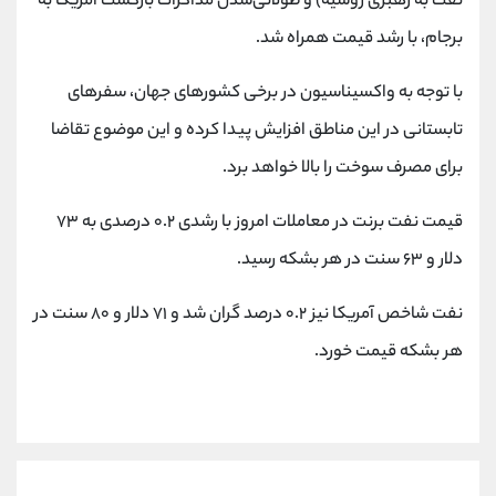
نفت به رهبری روسیه) و طولانی‌شدن مذاکرات بازگشت آمریکا به
کانال بله
@alirezamehrabi_official
برجام، با رشد قیمت همراه شد.
با توجه به واکسیناسیون در برخی کشورهای جهان، سفرهای
تابستانی در این مناطق افزایش پیدا کرده و این موضوع تقاضا
برای مصرف سوخت را بالا خواهد برد.
قیمت نفت برنت در معاملات امروز با رشدی ۰.۲ درصدی به ۷۳
دلار و ۶۳ سنت در هر بشکه رسید.
نفت شاخص آمریکا نیز ۰.۲ درصد گران شد و ۷۱ دلار و ۸۰ سنت در
هر بشکه قیمت خورد.