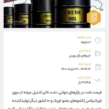
موبایل
09927779040
واتساپ
شروع گفتگو
تلگرام
@Armteam_admin_por
داخلی
107
پشتیبان فروش
(محسن یزدی)
زمان مطالعه
موبایل
09304891085
1 دقیقه
واتساپ
شروع گفتگو
دسته بندی
تلگرام
@Armteam_admin_103
خبرهای بازار بورس
داخلی
103
تاریخ انتشار
۱۳:۱۴:۲۲ - ۳۱ خرداد ۱۴۰۰
اطلاعات تماس
(دفتر فروش)
تعداد بازدید
تلفن
021-22021030
۳۹,۱۴۵ بار
تلفن
021-22021040
قیمت نفت در بازارهای جهانی، تحت تاثیر کنترل عرضه از سوی
بدون پیش شماره
90001030
اینستاگرام
@alireza.mehrabii
اوپک‌پلاس (کشوهای عضو اوپک و ۱۰ کشور دیگر تولیدکننده
کانال تلگرام
@alirezamehrabi_com