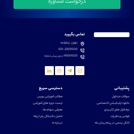
تماس بگیرید
تهران، زعفرانیه
021-22021030
90001030
(بدون پیش شماره)
پشتیبانی
دسترسی سریع
سوالات متداول
مطالب آموزشی بورس
دانلود اپلیکیشن اختصاصی
لیست دوره های آموزشی
نرم افزار های کاربردی
معرفی سهام ها
قوانین و مقررات
تحلیل تکنیکال رمز ارزها
کانال رسمی در پیام رسان بله
درباره ما