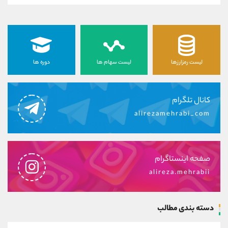
لیست رمزارزها
لیست سهام ها
دوره ها
کانال تلگرام
alirezamehrabi_com
صفحه اینستاگرام
alireza.mehrabii
دسته بندی مطالب