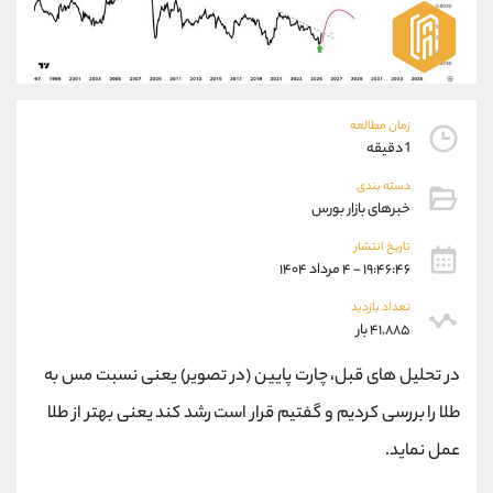
موبایل
09927779040
واتساپ
شروع گفتگو
تلگرام
@Armteam_admin_por
داخلی
107
زمان مطالعه
1 دقیقه
پشتیبان فروش
(محسن یزدی)
موبایل
09304891085
دسته بندی
خبرهای بازار بورس
واتساپ
شروع گفتگو
تلگرام
@Armteam_admin_103
تاریخ انتشار
داخلی
103
۱۹:۴۶:۴۶ - ۴ مرداد ۱۴۰۴
تعداد بازدید
۴۱,۸۸۵ بار
اطلاعات تماس
(دفتر فروش)
تلفن
021-22021030
در تحلیل های قبل، چارت پایین (در تصویر) یعنی نسبت مس به
تلفن
021-22021040
طلا را بررسی کردیم و گفتیم قرار است رشد کند یعنی بهتر از طلا
بدون پیش شماره
90001030
اینستاگرام
@alireza.mehrabii
عمل نماید.
کانال تلگرام
@alirezamehrabi_com