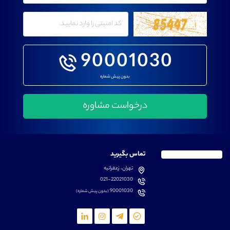
90001030
بدون پیش شماره
تماس بگیرید
تهران، زعفرانیه
021-22021030
90001030
(بدون پیش شماره)