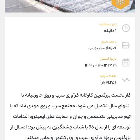
موبایل
09194198792
واتساپ
شروع گفتگو
تلگرام
@Armteam_admin_33
زمان مطالعه
داخلی
118
1 دقیقه
دسته بندی
پشتیبان فروش
(فائزه تهرانی)
خبرهای بازار بورس
موبایل
09101364784
تاریخ انتشار
واتساپ
شروع گفتگو
۱۲:۲۷:۲۰ - ۱۲ تیر ۱۴۰۰
تلگرام
@Armteam_admin_104
داخلی
104
تعداد بازدید
۴۱,۲۵۶ بار
اطلاعات تماس
(دفتر فروش)
فاز نخست بزرگترین کارخانه فرآوری سرب و روی خاورمیانه تا
تلفن
021-22021030
انتهای سال تکمیل می شود. مجتمع سرب و روی مهدی آباد که با
تلفن
021-22021040
تیم مدیریتی متخصص و جوان و حمایت های ایمیدرو، اقدامات
بدون پیش شماره
90001030
توسعه ای را از سال 96 با شتاب چشمگیری به پیش برد؛ امسال از
اینستاگرام
@alireza.mehrabii
کانال تلگرام
@alirezamehrabi_com
بزرگترین پروژه فرآوری سرب و روی کشور رونمایی میکند.