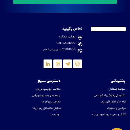
تماس بگیرید
تهران، زعفرانیه
021-22021030
90001030
(بدون پیش شماره)
پشتیبانی
دسترسی سریع
سوالات متداول
مطالب آموزشی بورس
دانلود اپلیکیشن اختصاصی
لیست دوره های آموزشی
نرم افزار های کاربردی
معرفی سهام ها
قوانین و مقررات
تحلیل تکنیکال رمز ارزها
کانال رسمی در پیام رسان بله
درباره ما