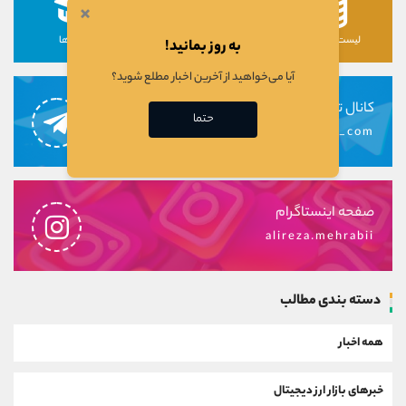
×
لیست رمزارزها
لیست سهام ها
دوره ها
به روز بمانید!
آیا می‌خواهید از آخرین اخبار مطلع شوید؟
کانال تلگرام
حتما
alirezamehrabi_com
صفحه اینستاگرام
alireza.mehrabii
دسته بندی مطالب
همه اخبار
خبرهای بازار ارز دیجیتال