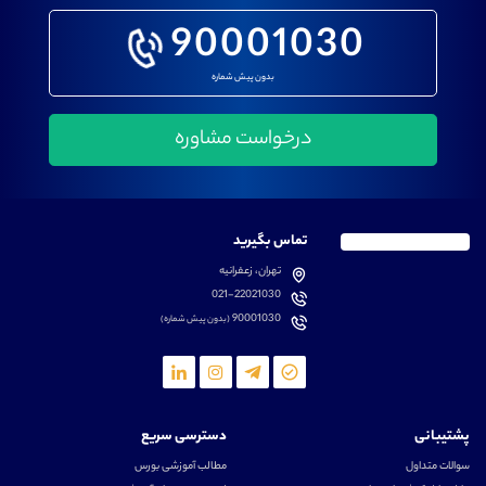
90001030
بدون پیش شماره
تماس بگیرید
تهران، زعفرانیه
021-22021030
90001030
(بدون پیش شماره)
پشتیبانی
دسترسی سریع
سوالات متداول
مطالب آموزشی بورس