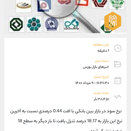
موبایل
09194198792
واتساپ
شروع گفتگو
تلگرام
@Armteam_admin_33
داخلی
118
پشتیبان فروش
(ایمان پوراسماعیلی)
زمان مطالعه
موبایل
09927779040
1 دقیقه
واتساپ
شروع گفتگو
دسته بندی
تلگرام
@Armteam_admin_por
خبرهای بازار بورس
داخلی
107
تاریخ انتشار
۱۶:۴۶:۴۰ - ۹ مرداد ۱۴۰۰
اطلاعات تماس
(دفتر فروش)
تعداد بازدید
تلفن
021-22021030
۳۸,۴۵۱ بار
تلفن
021-22021040
نرخ سود در بازار بین بانکی با افت 0.44 درصدی نسبت به آخرین
بدون پیش شماره
90001030
اینستاگرام
@alireza.mehrabii
نرخ این بازار به 18.17 درصد تنزل یافت تا بار دیگر به سطح 18
کانال تلگرام
@alirezamehrabi_com