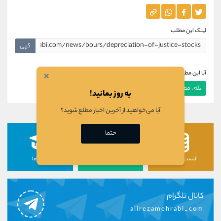
لینک این مطلب
کپی
×
آیا این مطلب برای شما مفید بود؟
بله ، مفید بود
خیر ، مفید نبود
به روز بمانید!
آیا می‌خواهید از آخرین اخبار مطلع شوید؟
حتما
لیست رمزارزها
لیست سهام ها
دوره ها
کانال تلگرام
alirezamehrabi_com