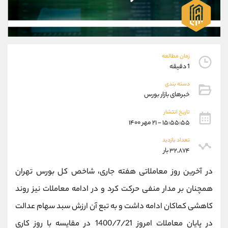
موبایل
09304891085
واتساپ
شروع گفتگو
تلگرام
@Armteam_admin_103
داخلی
103
زمان مطالعه
1 دقیقه
پشتیبان فروش
(یوسف فرخنده)
دسته بندی
موبایل
09194198792
خبرهای بازار بورس
واتساپ
شروع گفتگو
تلگرام
@Armteam_admin_33
تاریخ انتشار
۱۵:۵۵:۵۵ - ۲۱ مهر ۱۴۰۰
داخلی
118
تعداد بازدید
۳۲,۸۷۴ بار
اطلاعات تماس
(دفتر فروش)
تلفن
021-22021030
در آخرین روز معاملاتی هفته جاری، شاخص کل بورس تهران
تلفن
021-22021040
همچنان بر مدار منفی حرکت کرد و در ادامه معاملات نیز روند
بدون پیش شماره
90001030
کاهشی کماکان ادامه داشت و به تبع آن ارزش سبد سهام عدالت
اینستاگرام
@alireza.mehrabii
کانال تلگرام
@alirezamehrabi_com
در پایان معاملات امروز 1400/7/21 در مقایسه با روز کاری