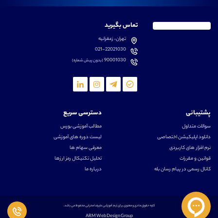
تماس بگیرید
تهران، زعفرانیه
021-22021030
90001030
(بدون پیش شماره)
پشتیبانی
دسترسی سریع
سوالات متداول
مطالب آموزشی بورس
دانلود اپلیکیشن اختصاصی
لیست دوره های آموزشی
نرم افزار های کاربردی
معرفی سهام ها
قوانین و مقررات
تحلیل تکنیکال رمز ارزها
کانال رسمی در پیام رسان بله
درباره ما
کلیه حقوق مادی و معنوی برای تیم آموزشی علیرضا محرابی محفوظ می باشد.
ARM Web Design Group