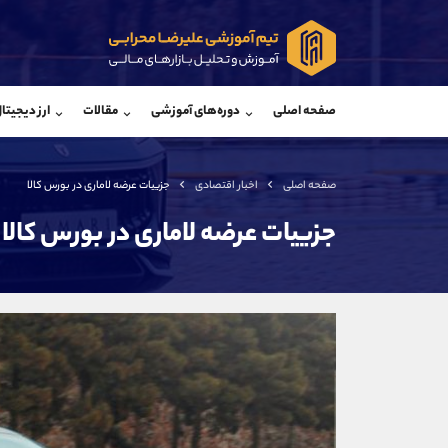
پشتیبان فروش
پشتی
(محسن یزدی)
صفحه اصلی
دوره‌های آموزشی
مقالات
ارز دیجیتا
موبایل
09304891085
موبایل
واتساپ
شروع گفتگو
واتساپ
تلگرام
@Armteam_admin_103
تلگرام
صفحه اصلی
اخبار اقتصادی
جزییات عرضه لاماری در بورس کالا
داخلی
103
داخلی
جزییات عرضه لاماری در بورس کالا
اطلاعات تماس
(دفتر فروش)
تلفن
تلفن
بدون پیش شماره
اینستاگرام
کانال تلگرام
کانال بله