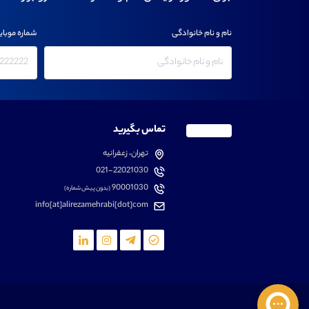
نام و نام خانوادگی
شماره موبای
تماس بگیرید
تهران، زعفرانیه
021-22021030
90001030
(بدون پیش شماره)
info[at]alirezamehrabi[dot]com