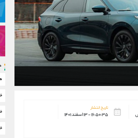
د
هم
خب
تاریخ انتشار
خب
س
۱۶:۵۰:۳۵ - ۱۳ اسفند ۱۴۰۱
خب