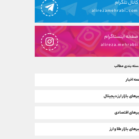
کانال تلگرام
alirezamehrabi_com
صفحه اینستاگرام
alireza.mehrabii
سته بندی مطالب
ه اخبار
رهای بازار ارز دیجیتال
رهای اقتصادی
رهای بازار طلا و ارز