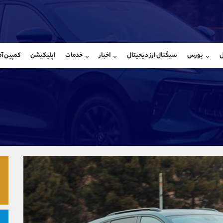
بان فروش
پشتیبان فروش
(فائزه تهرانی)
(یوسف فرخنده)
ل
بورس
سیگنال ارز دیجیتال
اخبار
خدمات
اپلیکیشن
کمپین آ
09101364784
موبایل
9194198792
شروع گفتگو
واتساپ
شروع گفتگ
@Armteam_admin_104
تلگرام
Armteam_admin_33
104
داخلی
8