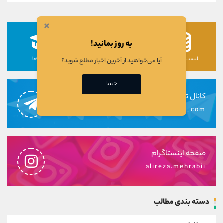
×
به روز بمانید!
لیست رمزارزها
لیست سهام ها
دوره ها
آیا می‌خواهید از آخرین اخبار مطلع شوید؟
حتما
کانال تلگرام
alirezamehrabi_com
صفحه اینستاگرام
alireza.mehrabii
دسته بندی مطالب