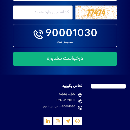
90001030
بدون پیش شماره
تماس بگیرید
تهران، زعفرانیه
021-22021030
90001030
(بدون پیش شماره)