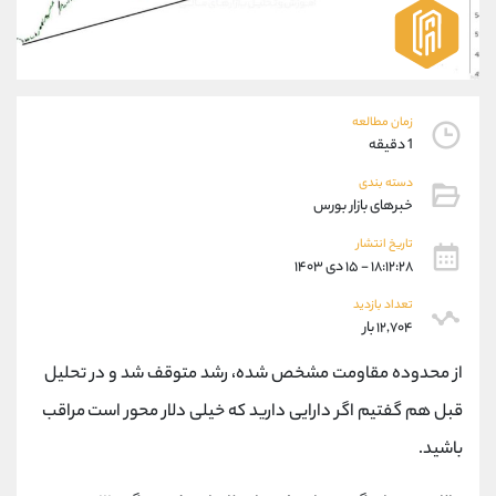
موبایل
09194198792
واتساپ
شروع گفتگو
تلگرام
@Armteam_admin_33
داخلی
118
زمان مطالعه
1 دقیقه
پشتیبان فروش
(فائزه تهرانی)
دسته بندی
موبایل
09101364784
خبرهای بازار بورس
واتساپ
شروع گفتگو
تلگرام
@Armteam_admin_104
تاریخ انتشار
۱۸:۱۲:۲۸ - ۱۵ دی ۱۴۰۳
داخلی
104
تعداد بازدید
۱۲,۷۰۴ بار
اطلاعات تماس
(دفتر فروش)
تلفن
021-22021030
از محدوده مقاومت مشخص شده، رشد متوقف شد و در تحلیل
تلفن
021-22021040
قبل هم گفتیم اگر دارایی دارید که خیلی دلار محور است مراقب
بدون پیش شماره
90001030
باشید.
اینستاگرام
@alireza.mehrabii
کانال تلگرام
@alirezamehrabi_com