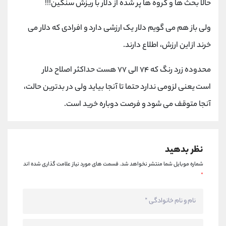
حالا بحث ها و گروه ها پر شده از دلار با ریزش سنگین!!!
کانال بله
@alirezamehrabi_official
ولی باز هم می گویم دلار یک ارزشی دارد و افرادی که دلار می
خرند از این ارزش، اطلاع دارند.
محدوده زرد رنگ که ۷۴ الی ۷۷ هست حداکثر اصلاح دلار
است یعنی لزومی ندارد حتما تا آنجا بیاید ولی در بدترین حالت،
آنجا متوقف می شود و فرصت دوباره خرید است.
نظر بدهید
شماره موبایل شما منتشر نخواهد شد.
قسمت های مورد نیاز علامت گذاری شده اند
*