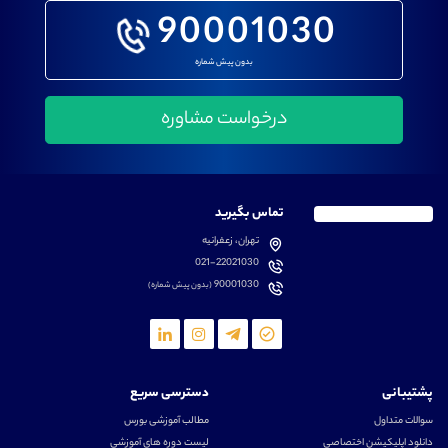
90001030
بدون پیش شماره
تماس بگیرید
تهران، زعفرانیه
021-22021030
90001030
(بدون پیش شماره)
پشتیبانی
دسترسی سریع
سوالات متداول
مطالب آموزشی بورس
دانلود اپلیکیشن اختصاصی
لیست دوره های آموزشی