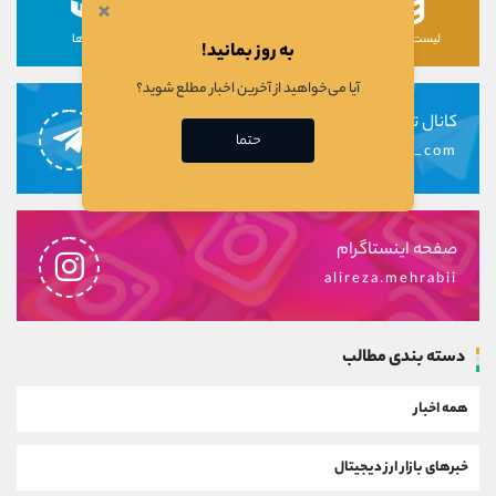
×
لیست رمزارزها
لیست سهام ها
دوره ها
به روز بمانید!
آیا می‌خواهید از آخرین اخبار مطلع شوید؟
کانال تلگرام
حتما
alirezamehrabi_com
صفحه اینستاگرام
alireza.mehrabii
دسته بندی مطالب
همه اخبار
خبرهای بازار ارز دیجیتال