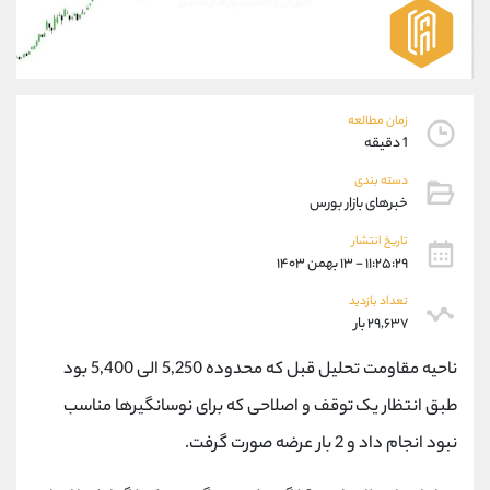
موبایل
09927779040
واتساپ
شروع گفتگو
تلگرام
@Armteam_admin_por
داخلی
107
زمان مطالعه
1 دقیقه
پشتیبان فروش
(یوسف فرخنده)
دسته بندی
موبایل
09194198792
خبرهای بازار بورس
واتساپ
شروع گفتگو
تلگرام
@Armteam_admin_33
تاریخ انتشار
۱۱:۲۵:۲۹ - ۱۳ بهمن ۱۴۰۳
داخلی
118
تعداد بازدید
۲۹,۶۳۷ بار
اطلاعات تماس
(دفتر فروش)
تلفن
021-22021030
ناحیه مقاومت تحلیل قبل که محدوده 5,250 الی 5,400 بود
تلفن
021-22021040
طبق انتظار یک توقف و اصلاحی که برای نوسانگیرها مناسب
بدون پیش شماره
90001030
نبود انجام داد و 2 بار عرضه صورت گرفت.
اینستاگرام
@alireza.mehrabii
کانال تلگرام
@alirezamehrabi_com