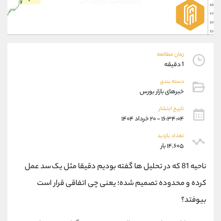
موبایل
09927779040
واتساپ
شروع گفتگو
تلگرام
@Armteam_admin_por
داخلی
107
زمان مطالعه
1 دقیقه
پشتیبان فروش
(محسن یزدی)
دسته بندی
موبایل
09304891085
خبرهای بازار بورس
واتساپ
شروع گفتگو
تلگرام
@Armteam_admin_103
تاریخ انتشار
۱۶:۳۴:۰۴ - ۲۰ خرداد ۱۴۰۴
داخلی
103
تعداد بازدید
۱۴,۶۰۵ بار
اطلاعات تماس
(دفتر فروش)
تلفن
021-22021030
ناحیه 81 که در تحلیل ها گفته بودیم دقیقا مثل یک سد عمل
تلفن
021-22021040
کرده و محدوده تصمیم شده؛ یعنی چی اتفاقی قرار است
بدون پیش شماره
90001030
بیوفتد؟
اینستاگرام
@alireza.mehrabii
کانال تلگرام
@alirezamehrabi_com