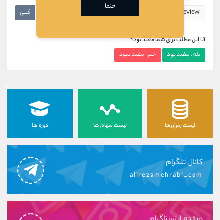
حتما
کپی
آیا این مطلب برای شما مفید بود؟
بله ، مفید بود
خیر ، مفید نبود
لیست رمزارزها
لیست سهام ها
دوره ها
کانال تلگرام
alirezamehrabi_com
صفحه اینستاگرام