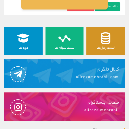
بله ، مفید بود
خیر ، مفید نبود
لیست رمزارزها
لیست سهام ها
دوره ها
کانال تلگرام
alirezamehrabi_com
صفحه اینستاگرام
alireza.mehrabii