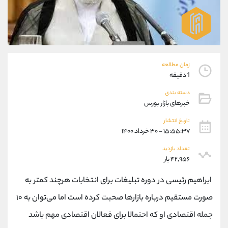
موبایل
09101364784
واتساپ
شروع گفتگو
تلگرام
@Armteam_admin_104
داخلی
104
زمان مطالعه
پشتیبان فروش
(ایمان پوراسماعیلی)
1 دقیقه
موبایل
09927779040
دسته بندی
واتساپ
شروع گفتگو
خبرهای بازار بورس
تلگرام
@Armteam_admin_por
تاریخ انتشار
داخلی
107
۱۵:۵۵:۳۷ - ۳۰ خرداد ۱۴۰۰
تعداد بازدید
اطلاعات تماس
(دفتر فروش)
۴۲,۹۵۶ بار
تلفن
021-22021030
ابراهیم رئیسی در دوره تبلیغات برای انتخابات هرچند کمتر به
تلفن
021-22021040
بدون پیش شماره
90001030
صورت مستقیم درباره بازارها صحبت کرده است اما می‌توان به ۱۰
اینستاگرام
@alireza.mehrabii
جمله اقتصادی او که احتمالا برای فعالان اقتصادی مهم باشد
کانال تلگرام
@alirezamehrabi_com