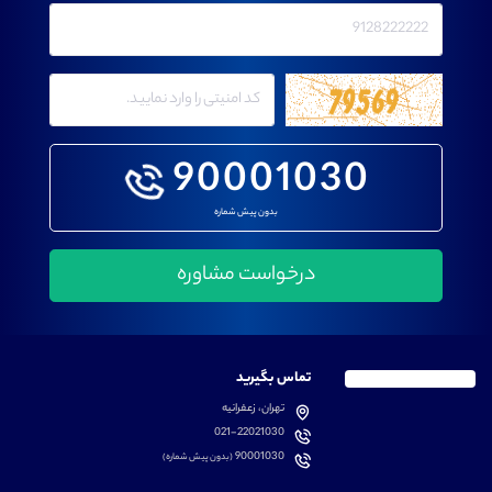
90001030
بدون پیش شماره
تماس بگیرید
تهران، زعفرانیه
021-22021030
90001030
(بدون پیش شماره)