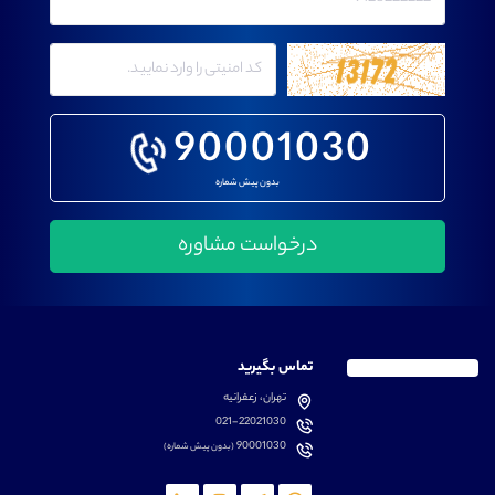
90001030
بدون پیش شماره
تماس بگیرید
تهران، زعفرانیه
021-22021030
90001030
(بدون پیش شماره)