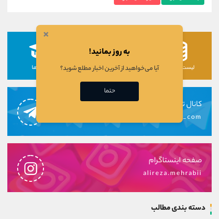
×
به روز بمانید!
آیا می‌خواهید از آخرین اخبار مطلع شوید؟
لیست رمزارزها
لیست سهام ها
دوره ها
حتما
کانال تلگرام
alirezamehrabi_com
صفحه اینستاگرام
alireza.mehrabii
دسته بندی مطالب