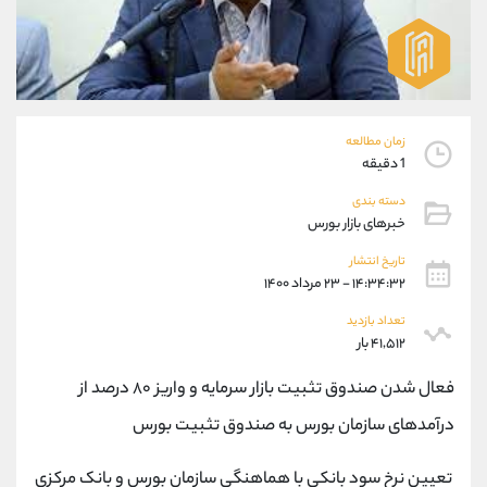
موبایل
09927779040
واتساپ
شروع گفتگو
تلگرام
@Armteam_admin_por
داخلی
107
زمان مطالعه
پشتیبان فروش
(فائزه تهرانی)
1 دقیقه
موبایل
09101364784
دسته بندی
واتساپ
شروع گفتگو
خبرهای بازار بورس
تلگرام
@Armteam_admin_104
تاریخ انتشار
داخلی
104
۱۴:۳۴:۳۲ - ۲۳ مرداد ۱۴۰۰
تعداد بازدید
اطلاعات تماس
(دفتر فروش)
۴۱,۵۱۲ بار
تلفن
021-22021030
تلفن
021-22021040
فعال شدن صندوق تثبیت بازار سرمایه و واریز ۸۰ درصد از
بدون پیش شماره
90001030
درآمدهای سازمان بورس به صندوق تثبیت بورس
اینستاگرام
@alireza.mehrabii
کانال تلگرام
@alirezamehrabi_com
تعیین نرخ سود بانکی با هماهنگی سازمان بورس و بانک مرکزی