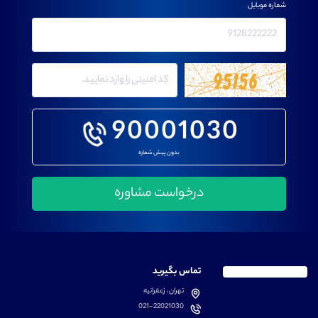
شماره موبایل
90001030
بدون پیش شماره
تماس بگیرید
تهران، زعفرانیه
021-22021030