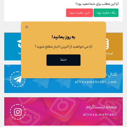
آیا این مطلب برای شما مفید بود؟
بله ، مفید بود
خیر ، مفید نبود
×
به روز بمانید!
آیا می‌خواهید از آخرین اخبار مطلع شوید؟
لیست رمزارزها
لیست سهام ها
دوره ها
حتما
کانال تلگرام
alirezamehrabi_com
صفحه اینستاگرام
alireza.mehrabii