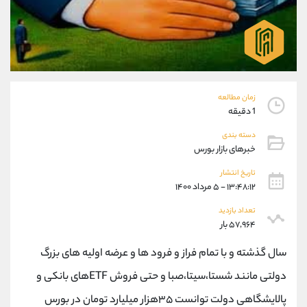
موبایل
09304891085
واتساپ
شروع گفتگو
تلگرام
@Armteam_admin_103
داخلی
103
پشتیبان فروش
(یوسف فرخنده)
زمان مطالعه
1 دقیقه
موبایل
09194198792
واتساپ
شروع گفتگو
دسته بندی
تلگرام
@Armteam_admin_33
خبرهای بازار بورس
داخلی
118
تاریخ انتشار
۱۳:۴۸:۱۲ - ۵ مرداد ۱۴۰۰
اطلاعات تماس
(دفتر فروش)
تعداد بازدید
۵۷,۹۶۴ بار
تلفن
021-22021030
تلفن
021-22021040
سال گذشته و با تمام فراز و فرود ها و عرضه اولیه های بزرگ
بدون پیش شماره
90001030
دولتی مانند شستا،سیتا،صبا و حتی فروش ETFهای بانکی و
اینستاگرام
@alireza.mehrabii
کانال تلگرام
@alirezamehrabi_com
پالایشگاهی دولت توانست ۳۵هزار میلیارد تومان در بورس