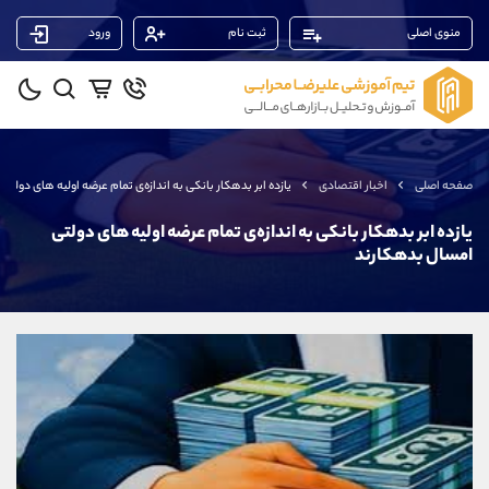
منوی اصلی
ثبت نام
ورود
پشتیبان فروش
(ایمان پوراسماعیلی)
موبایل
09927779040
واتساپ
شروع گفتگو
صفحه اصلی
اخبار اقتصادی
یازده ابر بدهکار بانکی به اندازه‌ی تمام عرضه اولیه های دولت
تلگرام
@Armteam_admin_por
داخلی
107
یازده ابر بدهکار بانکی به اندازه‌ی تمام عرضه اولیه های دولتی
امسال بدهکارند
پشتیبان فروش
(فائزه تهرانی)
موبایل
09101364784
واتساپ
شروع گفتگو
تلگرام
@Armteam_admin_104
داخلی
104
پشتیبان فروش
(محسن یزدی)