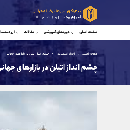
پشتیبان فروش
پشتی
(محسن یزدی)
صفحه اصلی
دوره‌های آموزشی
مقالات
ارز دیجیتا
موبایل
09304891085
موبایل
واتساپ
شروع گفتگو
واتساپ
تلگرام
@Armteam_admin_103
تلگرام
صفحه اصلی
اخبار اقتصادی
چشم انداز اتیلن در بازارهای جهانی
داخلی
103
داخلی
چشم انداز اتیلن در بازارهای جهان
اطلاعات تماس
(دفتر فروش)
تلفن
تلفن
بدون پیش شماره
اینستاگرام
کانال تلگرام
کانال بله