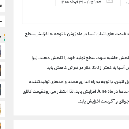
س
۱۹:۵۹:۰۷ - ۲۹ خرداد ۱۴۰۰
خب
سط
های نشریه ICIS انتظار می رود قیمت های اتیلن آسیا در ماه ژوئن با توجه به افزایش سطح
پر
اهش حاشیه سود، سطح تولید خود را کاهش دهند. زیرا
لار در هر تن کاهش یابد.
یلن، با توجه به راه اندازی مجدد واحدهای تولیدکننده
محصولات جانبی و ظرفیت های جدید تولیدی این واحدها در ماه June افزایش یابد. لذا انتظار می رودقیمت کالای
 جولای و آگوست افزایش یابد.