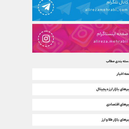
کانال تلگرام
alirezamehrabi_com
صفحه اینستاگرام
alireza.mehrabii
سته بندی مطالب
ه اخبار
رهای بازار ارز دیجیتال
رهای اقتصادی
رهای بازار طلا و ارز