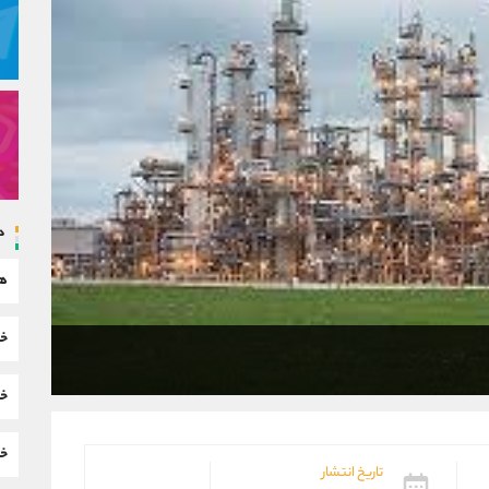
د
هم
خب
خب
خب
تاریخ انتشار