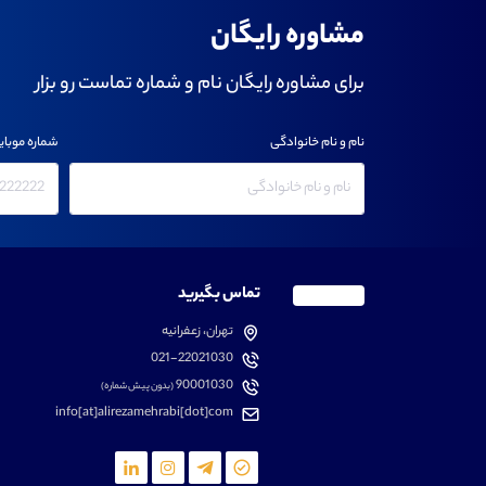
مشاوره رایگان
برای مشاوره رایگان نام و شماره تماست رو بزار
نام و نام خانوادگی
شماره موبای
تماس بگیرید
تهران، زعفرانیه
021-22021030
90001030
(بدون پیش شماره)
info[at]alirezamehrabi[dot]com