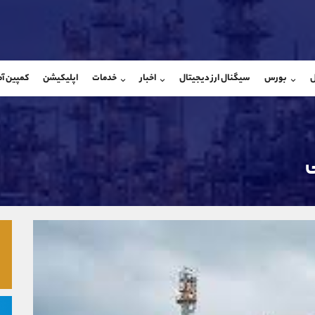
بان فروش
پشتیبان فروش
(ایمان پوراسماعیلی)
(یوسف فرخنده)
ل
بورس
سیگنال ارز دیجیتال
اخبار
خدمات
اپلیکیشن
کمپین آ
09927779040
موبایل
9194198792
شروع گفتگو
واتساپ
شروع گفتگ
@Armteam_admin_por
تلگرام
Armteam_admin_33
107
داخلی
8
ی