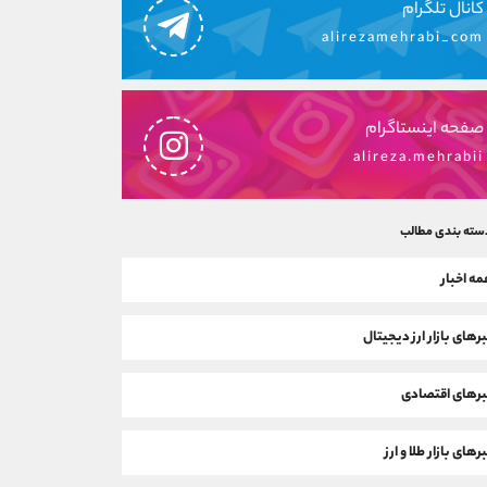
کانال تلگرام
alirezamehrabi_com
صفحه اینستاگرام
alireza.mehrabii
سته بندی مطالب
ه اخبار
رهای بازار ارز دیجیتال
رهای اقتصادی
رهای بازار طلا و ارز