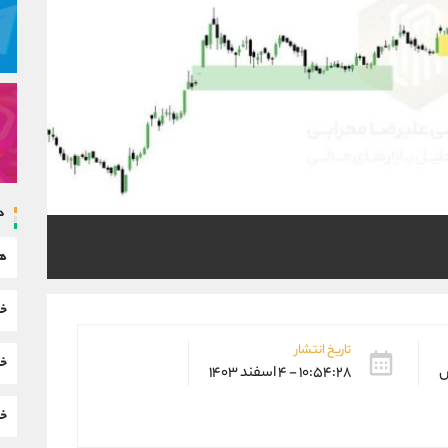
د
هم
خب
تاریخ انتشار
خب
س
۱۰:۵۴:۲۸ - ۴ اسفند ۱۴۰۳
خب