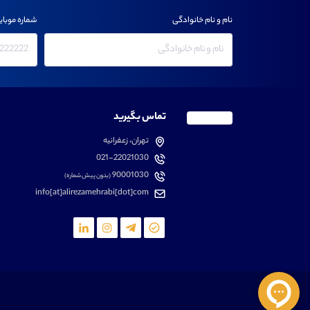
نام و نام خانوادگی
شماره موبای
تماس بگیرید
تهران، زعفرانیه
021-22021030
90001030
(بدون پیش شماره)
info[at]alirezamehrabi[dot]com