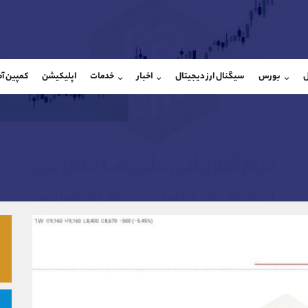
بان فروش
پشتیبان فروش
(ایمان پوراسماعیلی)
(محسن یزدی)
ل
بورس
سیگنال ارز دیجیتال
اخبار
خدمات
اپلیکیشن
کمپین آ
09927779040
موبایل
9304891085
شروع گفتگو
واتساپ
شروع گفتگ
@Armteam_admin_por
تلگرام
Armteam_admin_103
107
داخلی
03