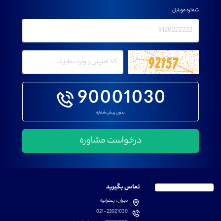
شماره موبایل
90001030
بدون پیش شماره
تماس بگیرید
تهران، زعفرانیه
021-22021030