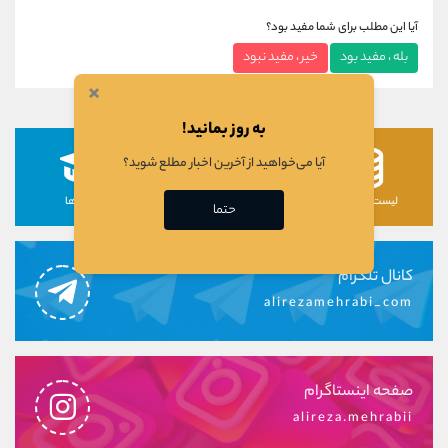
آیا این مطلب برای شما مفید بود؟
بله ، مفید بود
خیر ، مفید نبود
×
به روز بمانید!
آیا می‌خواهید از آخرین اخبار مطلع شوید؟
لیست رمزارزها
لیست سهام ها
دوره ها
حتما
کانال تلگرام
alirezamehrabi_com
صفحه اینستاگرام
alireza.mehrabii