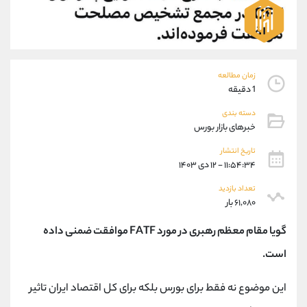
موبایل
09194198792
واتساپ
شروع گفتگو
تلگرام
@Armteam_admin_33
داخلی
118
زمان مطالعه
1 دقیقه
پشتیبان فروش
(ایمان پوراسماعیلی)
دسته بندی
موبایل
09927779040
خبرهای بازار بورس
واتساپ
شروع گفتگو
تلگرام
@Armteam_admin_por
تاریخ انتشار
۱۱:۵۴:۳۴ - ۱۲ دی ۱۴۰۳
داخلی
107
تعداد بازدید
۶۱,۰۸۰ بار
اطلاعات تماس
(دفتر فروش)
تلفن
021-22021030
گویا مقام معظم رهبری در مورد FATF موافقت ضمنی داده
تلفن
021-22021040
است.
بدون پیش شماره
90001030
اینستاگرام
@alireza.mehrabii
این موضوع نه فقط برای بورس بلکه برای کل اقتصاد ایران تاثیر
کانال تلگرام
@alirezamehrabi_com