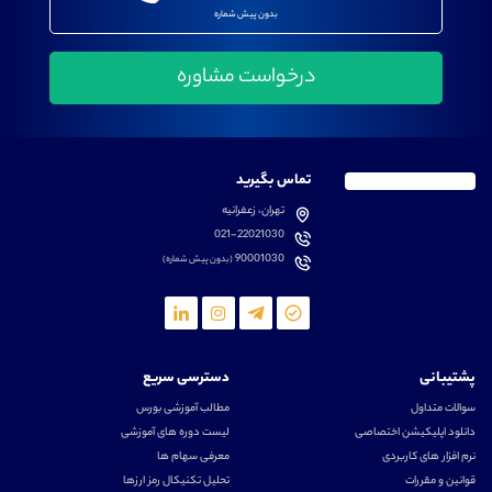
بدون پیش شماره
تماس بگیرید
تهران، زعفرانیه
021-22021030
90001030
(بدون پیش شماره)
پشتیبانی
دسترسی سریع
سوالات متداول
مطالب آموزشی بورس
دانلود اپلیکیشن اختصاصی
لیست دوره های آموزشی
نرم افزار های کاربردی
معرفی سهام ها
قوانین و مقررات
تحلیل تکنیکال رمز ارزها