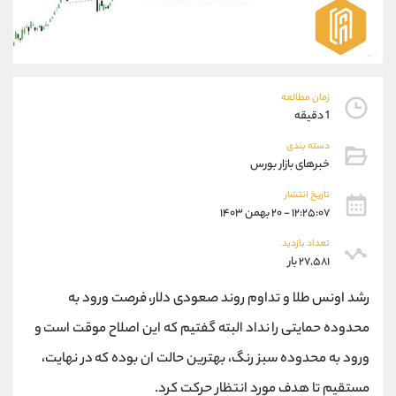
موبایل
09304891085
واتساپ
شروع گفتگو
تلگرام
@Armteam_admin_103
داخلی
103
زمان مطالعه
1 دقیقه
پشتیبان فروش
(یوسف فرخنده)
دسته بندی
موبایل
09194198792
خبرهای بازار بورس
واتساپ
شروع گفتگو
تلگرام
@Armteam_admin_33
تاریخ انتشار
۱۲:۲۵:۰۷ - ۲۰ بهمن ۱۴۰۳
داخلی
118
تعداد بازدید
۲۷,۵۸۱ بار
اطلاعات تماس
(دفتر فروش)
تلفن
021-22021030
رشد اونس طلا و تداوم روند صعودی دلار، فرصت ورود به
تلفن
021-22021040
محدوده حمایتی را نداد البته گفتیم که این اصلاح موقت است و
بدون پیش شماره
90001030
ورود به محدوده سبز رنگ، بهترین حالت ان بوده که در نهایت،
اینستاگرام
@alireza.mehrabii
کانال تلگرام
@alirezamehrabi_com
مستقیم تا هدف مورد انتظار حرکت کرد.