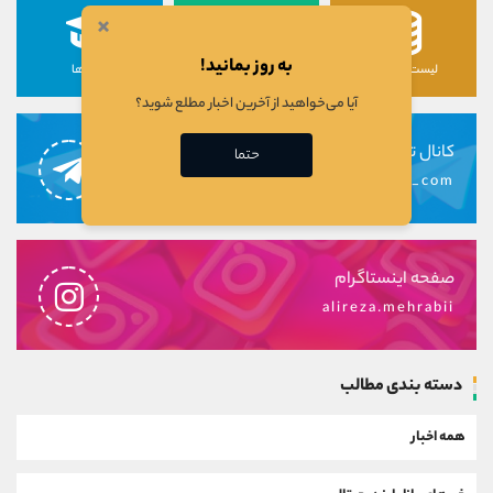
×
به روز بمانید!
لیست رمزارزها
لیست سهام ها
دوره ها
آیا می‌خواهید از آخرین اخبار مطلع شوید؟
کانال تلگرام
حتما
alirezamehrabi_com
صفحه اینستاگرام
alireza.mehrabii
دسته بندی مطالب
همه اخبار