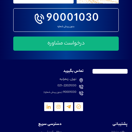
90001030
بدون پیش شماره
تماس بگیرید
تهران، زعفرانیه
021-22021030
90001030
(بدون پیش شماره)
پشتیبانی
دسترسی سریع