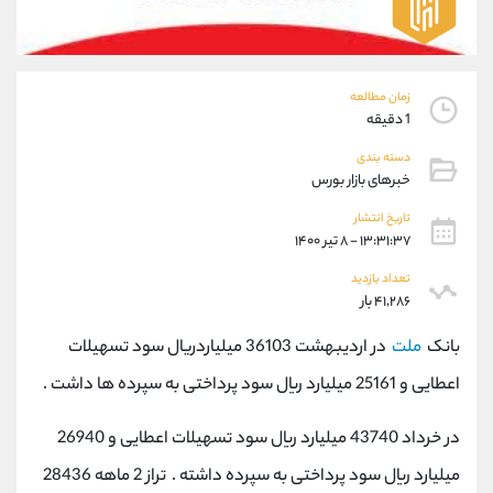
موبایل
09304891085
واتساپ
شروع گفتگو
تلگرام
@Armteam_admin_103
داخلی
103
زمان مطالعه
1 دقیقه
پشتیبان فروش
(ایمان پوراسماعیلی)
دسته بندی
خبرهای بازار بورس
موبایل
09927779040
واتساپ
شروع گفتگو
تاریخ انتشار
تلگرام
@Armteam_admin_por
۱۳:۳۱:۳۷ - ۸ تیر ۱۴۰۰
داخلی
107
تعداد بازدید
۴۱,۲۸۶ بار
اطلاعات تماس
(دفتر فروش)
بانک
ملت
در اردیبهشت 36103 میلیاردریال سود تسهیلات
تلفن
021-22021030
اعطایی و 25161 میلیارد ریال سود پرداختی به سپرده ها داشت .
تلفن
021-22021040
بدون پیش شماره
90001030
در خرداد 43740 میلیارد ریال سود تسهیلات اعطایی و 26940
اینستاگرام
@alireza.mehrabii
میلیارد ریال سود پرداختی به سپرده داشته . تراز 2 ماهه 28436
کانال تلگرام
@alirezamehrabi_com