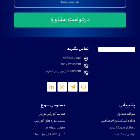
بدون پیش شماره
تماس بگیرید
تهران، زعفرانیه
021-22021030
90001030
(بدون پیش شماره)
پشتیبانی
دسترسی سریع
سوالات متداول
مطالب آموزشی بورس
دانلود اپلیکیشن اختصاصی
لیست دوره های آموزشی
نرم افزار های کاربردی
معرفی سهام ها
قوانین و مقررات
تحلیل تکنیکال رمز ارزها